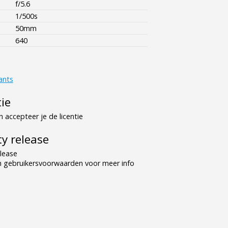
f/5.6
1/500s
50mm
640
ants
tie
 accepteer je de licentie
y release
lease
n gebruikersvoorwaarden voor meer info