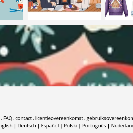
.
FAQ
.
contact
.
licentieovereenkomst
.
gebruiksovereenko
nglish
|
Deutsch
|
Español
|
Polski
|
Português
|
Nederlan