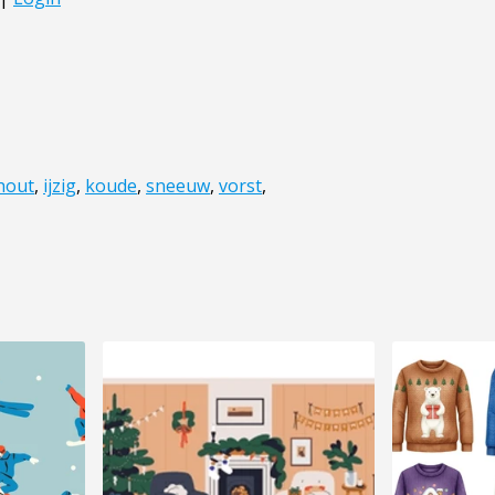
hout
,
ijzig
,
koude
,
sneeuw
,
vorst
,