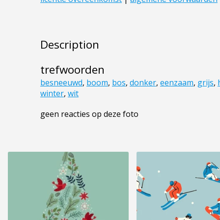
Description
trefwoorden
besneeuwd
,
boom
,
bos
,
donker
,
eenzaam
,
grijs
,
winter
,
wit
geen reacties op deze foto