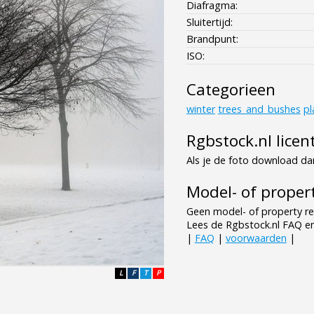
Diafragma:
Sluitertijd:
Brandpunt:
ISO:
Categorieen
winter
trees_and_bushes
pl
Rgbstock.nl licen
Als je de foto download dan
Model- of propert
Geen model- of property re
Lees de Rgbstock.nl FAQ e
|
FAQ
|
voorwaarden
|
L
F
T
P