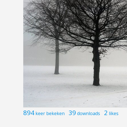
894
39
2
keer bekeken
downloads
likes