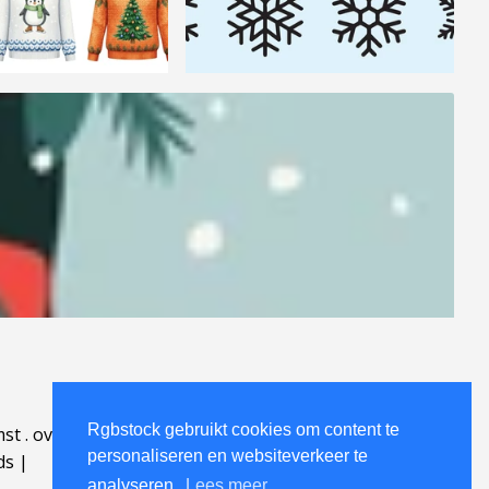
Rgbstock gebruikt cookies om content te
mst
.
over
.
personaliseren en websiteverkeer te
ds
|
analyseren.
Lees meer