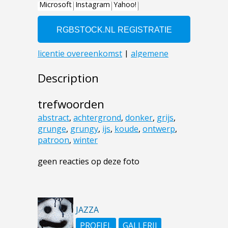
Description
trefwoorden
abstract
,
achtergrond
,
donker
,
grijs
,
grunge
,
grungy
,
ijs
,
koude
,
ontwerp
,
patroon
,
winter
geen reacties op deze foto
JAZZA
PROFIEL
GALLERIJ