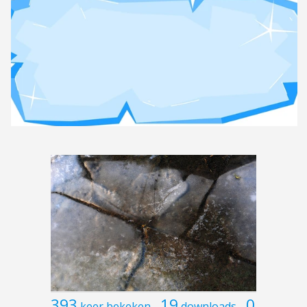
393
19
0
keer bekeken
downloads