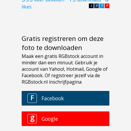
likes
L
F
T
P
Gratis registreren om deze
foto te downloaden