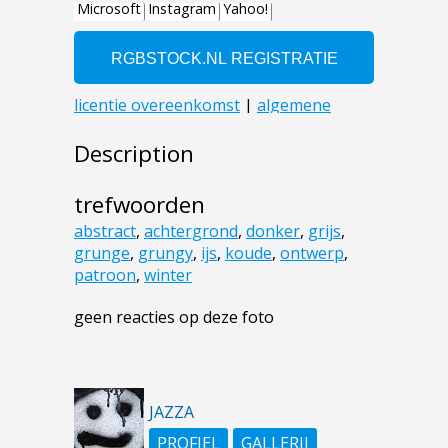
Description
trefwoorden
abstract
,
achtergrond
,
donker
,
grijs
,
grunge
,
grungy
,
ijs
,
koude
,
ontwerp
,
patroon
,
winter
geen reacties op deze foto
JAZZA
PROFIEL
GALLERIJ