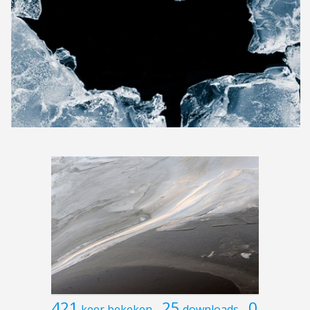
421
25
0
keer bekeken
downloads