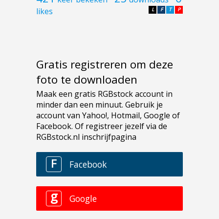
likes
L
F
T
P
Gratis registreren om deze
foto te downloaden