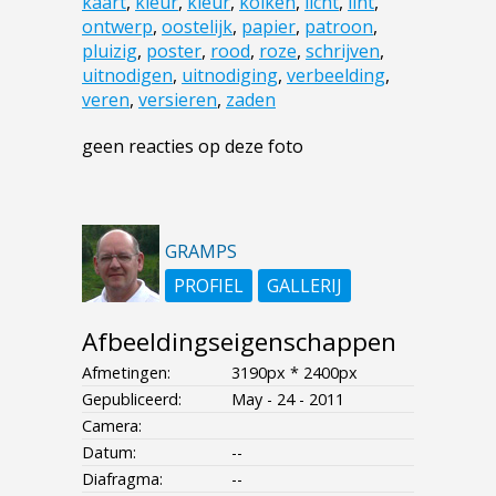
kaart
,
kleur
,
kleur
,
kolken
,
licht
,
lint
,
ontwerp
,
oostelijk
,
papier
,
patroon
,
pluizig
,
poster
,
rood
,
roze
,
schrijven
,
uitnodigen
,
uitnodiging
,
verbeelding
,
veren
,
versieren
,
zaden
geen reacties op deze foto
GRAMPS
PROFIEL
GALLERIJ
Afbeeldingseigenschappen
Afmetingen:
3190px * 2400px
Gepubliceerd:
May - 24 - 2011
Camera:
Datum:
--
Diafragma:
--