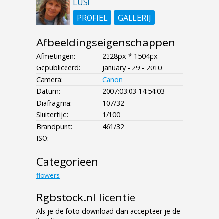
LUSI
PROFIEL
GALLERIJ
Afbeeldingseigenschappen
Afmetingen:
2328px * 1504px
Gepubliceerd:
January - 29 - 2010
Camera:
Canon
Datum:
2007:03:03 14:54:03
Diafragma:
107/32
Sluitertijd:
1/100
Brandpunt:
461/32
ISO:
--
Categorieen
flowers
Rgbstock.nl licentie
Als je de foto download dan accepteer je de