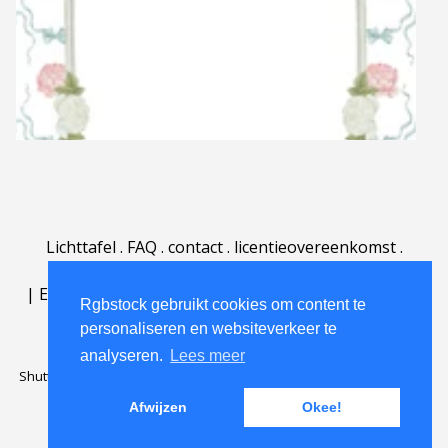
Lichttafel
.
FAQ
.
contact
.
licentieovereenkomst
.
gebruiksovereenkomst
.
over
.
|
English
|
Deutsch
|
Español
|
Polski
|
Português
|
Rgbstock gebruikt cookies om content te
Nederlands
|
personaliseren en websiteverkeer te
analyseren.
Lees meer
Shutterstock official partner of Rgbstock
Saqurai AI official partner of
Rgbstock
Afwijzen
Okee!