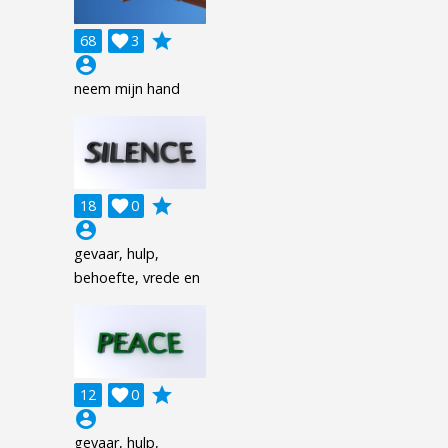
grade
68

3
account_circle
neem mijn hand
grade
18

0
account_circle
gevaar, hulp,
behoefte, vrede en
grade
12

0
account_circle
gevaar, hulp,