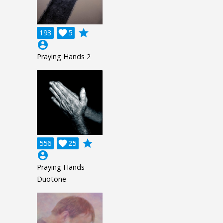
grade
193

5
account_circle
Praying Hands 2
grade
556

25
account_circle
Praying Hands -
Duotone