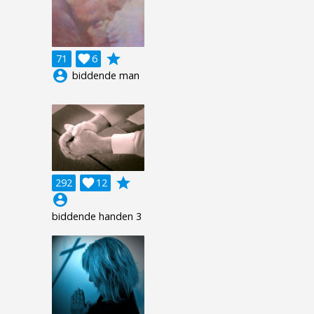
grade
71

6
account_circle
biddende man
grade
292

12
account_circle
biddende handen 3