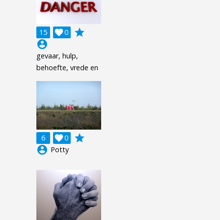
grade
15

0
account_circle
gevaar, hulp,
behoefte, vrede en
grade
6

0
account_circle
Potty