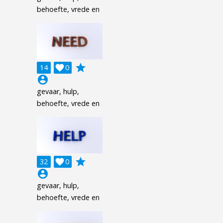
behoefte, vrede en
grade
14

0
account_circle
gevaar, hulp,
behoefte, vrede en
grade
32

0
account_circle
gevaar, hulp,
behoefte, vrede en