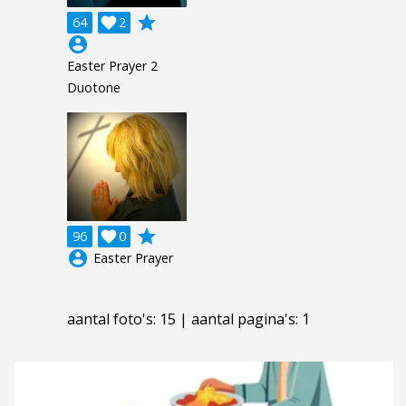
grade
64

2
account_circle
Easter Prayer 2
Duotone
grade
96

0
account_circle
Easter Prayer
aantal foto's: 15 | aantal pagina's: 1