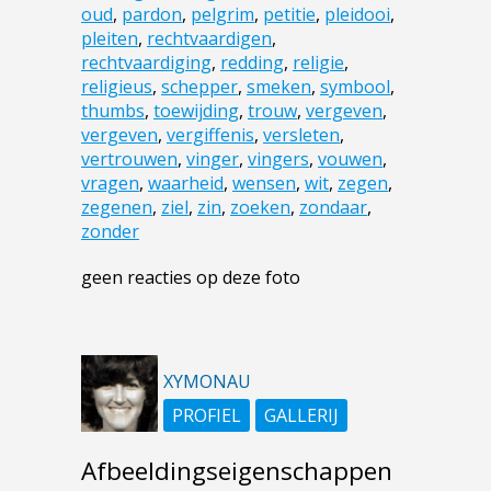
oud
,
pardon
,
pelgrim
,
petitie
,
pleidooi
,
pleiten
,
rechtvaardigen
,
rechtvaardiging
,
redding
,
religie
,
religieus
,
schepper
,
smeken
,
symbool
,
thumbs
,
toewijding
,
trouw
,
vergeven
,
vergeven
,
vergiffenis
,
versleten
,
vertrouwen
,
vinger
,
vingers
,
vouwen
,
vragen
,
waarheid
,
wensen
,
wit
,
zegen
,
zegenen
,
ziel
,
zin
,
zoeken
,
zondaar
,
zonder
geen reacties op deze foto
XYMONAU
PROFIEL
GALLERIJ
Afbeeldingseigenschappen