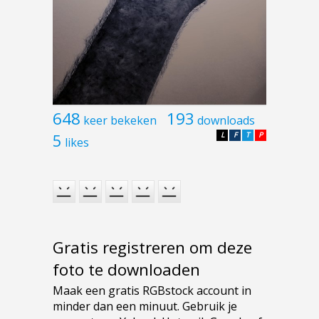
648
193
keer bekeken
downloads
5
L
F
T
P
likes
Gratis registreren om deze
foto te downloaden