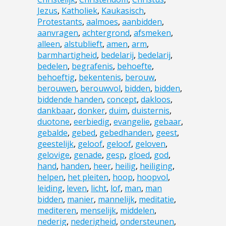
Jezus
,
Katholiek
,
Kaukasisch
,
Protestants
,
aalmoes
,
aanbidden
,
aanvragen
,
achtergrond
,
afsmeken
,
alleen
,
alstublieft
,
amen
,
arm
,
barmhartigheid
,
bedelarij
,
bedelarij
,
bedelen
,
begrafenis
,
behoefte
,
behoeftig
,
bekentenis
,
berouw
,
berouwen
,
berouwvol
,
bidden
,
bidden
,
biddende handen
,
concept
,
dakloos
,
dankbaar
,
donker
,
duim
,
duisternis
,
duotone
,
eerbiedig
,
evangelie
,
gebaar
,
gebalde
,
gebed
,
gebedhanden
,
geest
,
geestelijk
,
geloof
,
geloof
,
geloven
,
gelovige
,
genade
,
gesp
,
gloed
,
god
,
hand
,
handen
,
heer
,
heilig
,
heiliging
,
helpen
,
het pleiten
,
hoop
,
hoopvol
,
leiding
,
leven
,
licht
,
lof
,
man
,
man
bidden
,
manier
,
mannelijk
,
meditatie
,
mediteren
,
menselijk
,
middelen
,
nederig
,
nederigheid
,
ondersteunen
,