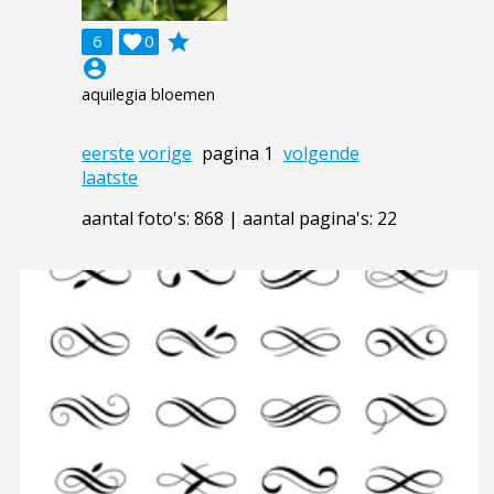
grade
6

0
account_circle
aquilegia bloemen
eerste
vorige
pagina 1
volgende
laatste
aantal foto's: 868 | aantal pagina's: 22