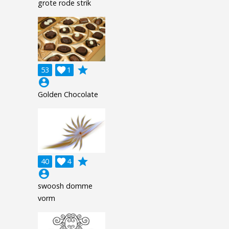
grote rode strik
grade
53

1
account_circle
Golden Chocolate
grade
40

4
account_circle
swoosh domme
vorm