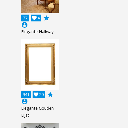
grade
77

4
account_circle
Elegante Hallway
grade
941

20
account_circle
Elegante Gouden
Lijst