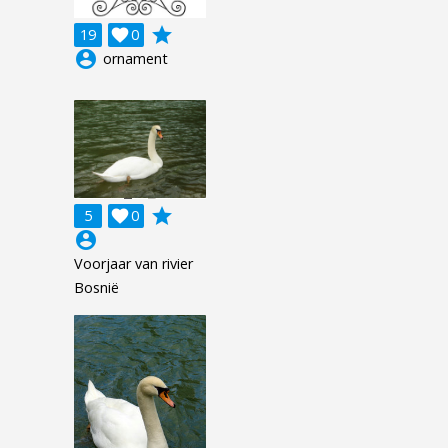
grade
19

0
account_circle
ornament
grade
5

0
account_circle
Voorjaar van rivier
Bosnië