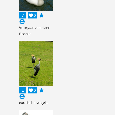
grade
7

0
account_circle
Voorjaar van rivier
Bosnië
grade
2

0
account_circle
exotische vogels