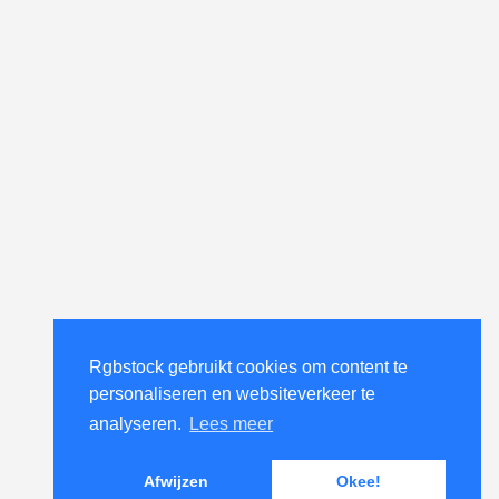
Rgbstock gebruikt cookies om content te
Rgbstock gebruikt cookies om content te
personaliseren en websiteverkeer te
personaliseren en websiteverkeer te
analyseren.
analyseren.
Lees meer
Lees meer
Afwijzen
Afwijzen
Okee!
Okee!