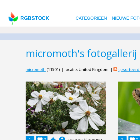
RGBSTOCK
CATEGORIEËN
NIEUWE FOT
micromoth's fotogallerij
micromoth
(11501) | locatie: United Kingdom |
gesorteerd
grade
account_circle
1

0
cosmosbloemen
2

0