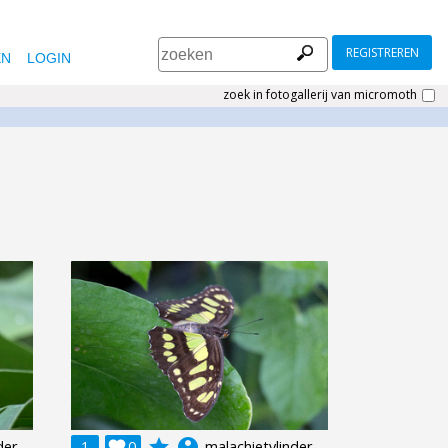
REGISTREREN
EN
LOGIN
zoek in fotogallerij van micromoth
grade
account_circle
der
1

0
malachietvlinder