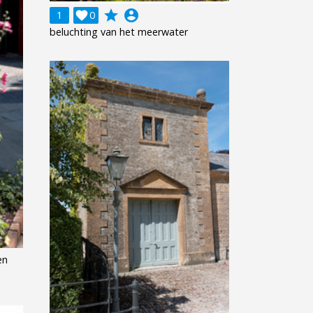
grade
account_circle
1

0
beluchting van het meerwater
en