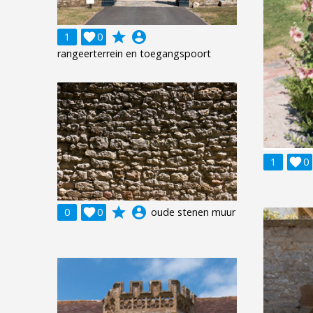
grade
account_circle
1

0
rangeerterrein en toegangspoort
1

0
grade
account_circle
0

0
oude stenen muur