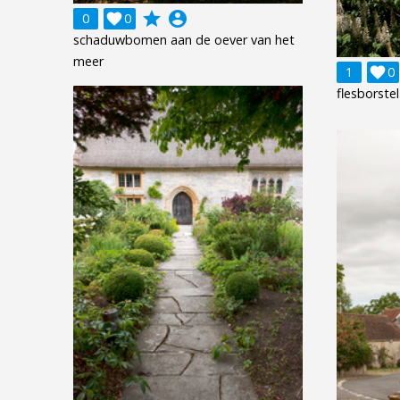
grade
account_circle
0

0
schaduwbomen aan de oever van het
meer
1

0
flesborste