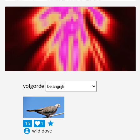
volgorde
grade
15

1
account_circle
wild dove