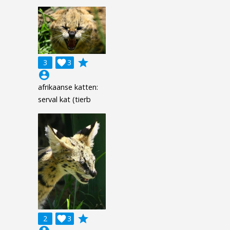
grade
3

3
account_circle
afrikaanse katten:
serval kat (tierb
grade
2

3