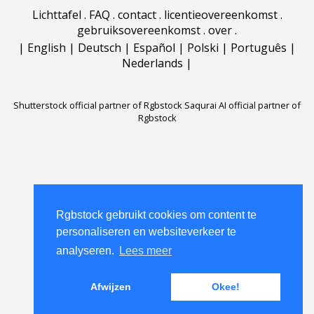
Lichttafel
.
FAQ
.
contact
.
licentieovereenkomst
.
gebruiksovereenkomst
.
over
.
|
English
|
Deutsch
|
Español
|
Polski
|
Português
|
Nederlands
|
Shutterstock official partner of Rgbstock
Saqurai AI official partner of
Rgbstock
Rgbstock gebruikt cookies om content te
Rgbstock gebruikt cookies om content te
personaliseren en websiteverkeer te
personaliseren en websiteverkeer te
analyseren.
analyseren.
Lees meer
Lees meer
Afwijzen
Afwijzen
Okee!
Okee!