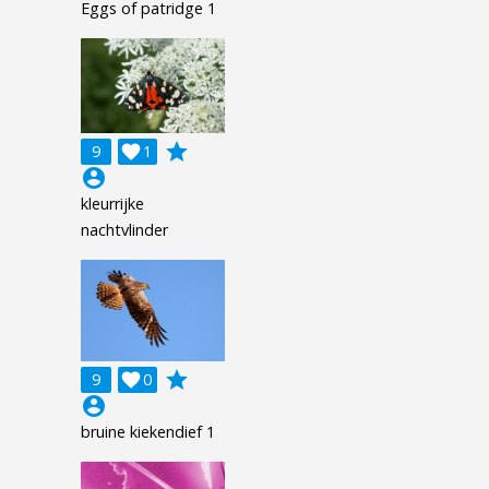
Eggs of patridge 1
grade
9

1
account_circle
kleurrijke
nachtvlinder
grade
9

0
account_circle
bruine kiekendief 1