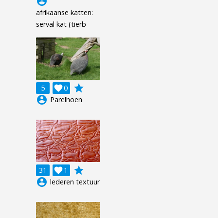
account_circle
afrikaanse katten:
serval kat (tierb
grade
5

0
account_circle
Parelhoen
grade
31

1
account_circle
lederen textuur