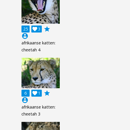
grade
25

3
account_circle
afrikaanse katten:
cheetah 4
grade
6

1
account_circle
afrikaanse katten:
cheetah 3