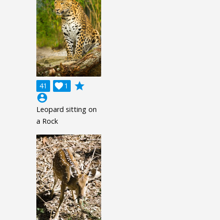
grade
41

1
account_circle
Leopard sitting on
a Rock