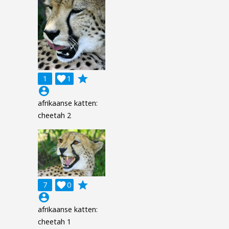
grade
1

1
account_circle
afrikaanse katten:
cheetah 2
grade
7

0
account_circle
afrikaanse katten:
cheetah 1