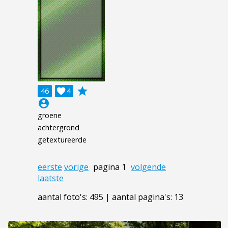
grade
46

4
account_circle
groene
achtergrond
getextureerde
eerste
vorige
pagina 1
volgende
laatste
aantal foto's: 495 | aantal pagina's: 13