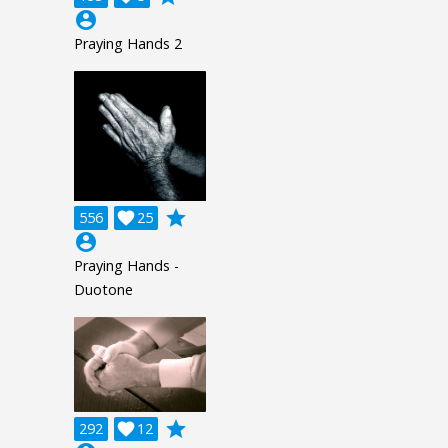
account_circle
Praying Hands 2
grade
556

25
account_circle
Praying Hands -
Duotone
grade
292

12