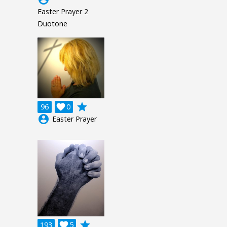
Easter Prayer 2
Duotone
grade
96

0
account_circle
Easter Prayer
grade
193

5