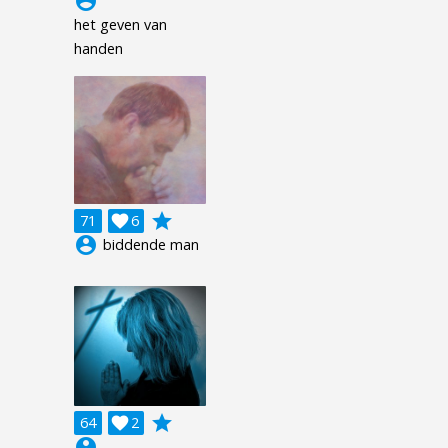
account_circle
het geven van
handen
grade
71

6
account_circle
biddende man
grade
64

2
account_circle