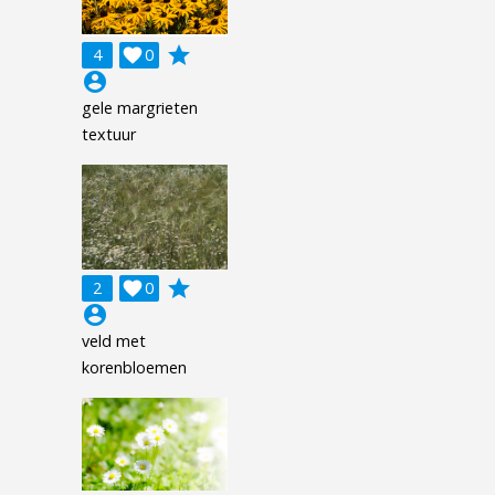
grade
4

0
account_circle
gele margrieten
textuur
grade
2

0
account_circle
veld met
korenbloemen