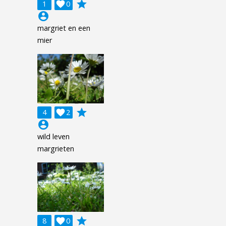
grade
1

0
account_circle
margriet en een
mier
grade
4

2
account_circle
wild leven
margrieten
grade
8

0