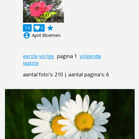
grade
14

0
account_circle
April Bloemen
eerste
vorige
pagina 1
volgende
laatste
aantal foto's: 210 | aantal pagina's: 6