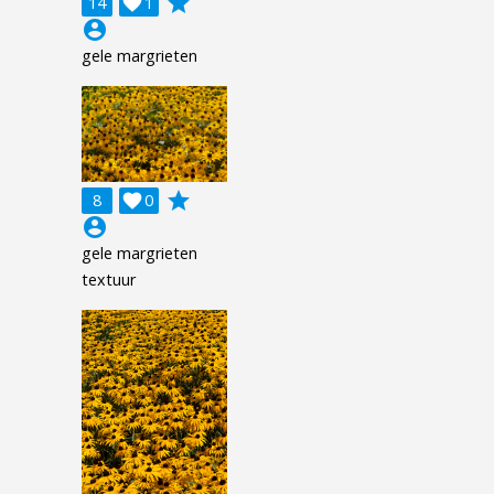
grade
14

1
account_circle
gele margrieten
grade
8

0
account_circle
gele margrieten
textuur