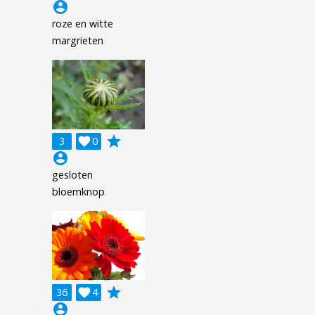
account_circle
roze en witte
margrieten
grade
3

0
account_circle
gesloten
bloemknop
grade
36

4
account_circle