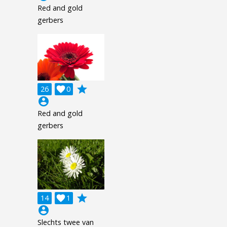
Red and gold
gerbers
grade
26

0
account_circle
Red and gold
gerbers
grade
14

1
account_circle
Slechts twee van