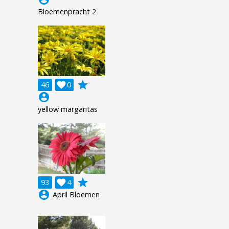
Bloemenpracht 2
grade
46

0
account_circle
yellow margaritas
grade
93

4
account_circle
April Bloemen