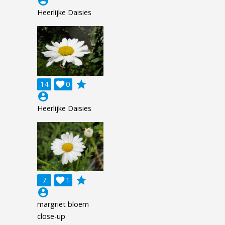
account_circle
Heerlijke Daisies
grade
14

0
account_circle
Heerlijke Daisies
grade
7

1
account_circle
margriet bloem
close-up