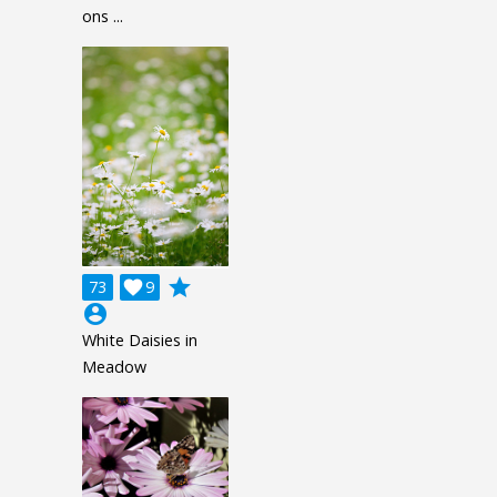
ons ...
grade
73

9
account_circle
White Daisies in
Meadow