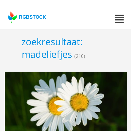
RGBSTOCK
zoekresultaat:
madeliefjes
(210)