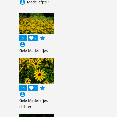
account_circle
Madeliefjes 1
grade
9

2
account_circle
Gele Madeliefjes
grade
19

3
account_circle
Gele Madeliefjes -
dichter