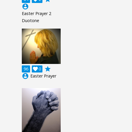
account_circle
Easter Prayer 2
Duotone
grade
96

0
account_circle
Easter Prayer