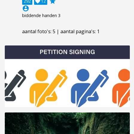
grade
292

12
account_circle
biddende handen 3
aantal foto's: 5 | aantal pagina's: 1