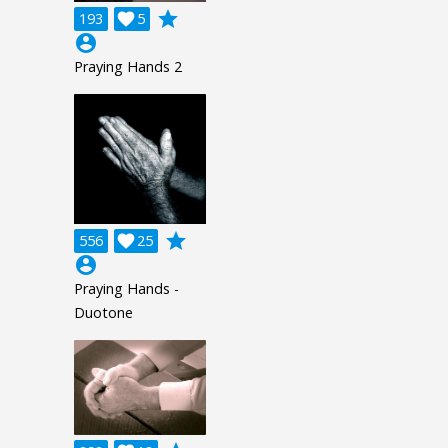
grade
193

5
account_circle
Praying Hands 2
grade
556

25
account_circle
Praying Hands -
Duotone