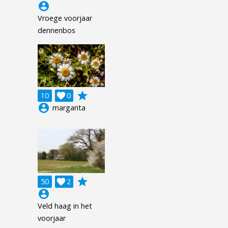
account_circle
Vroege voorjaar
dennenbos
grade
10

0
account_circle
margarita
grade
50

2
account_circle
Veld haag in het
voorjaar