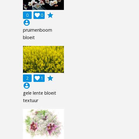
grade
0

0
account_circle
pruimenboom
bloeit
grade
2

1
account_circle
gele lente bloeit
textuur