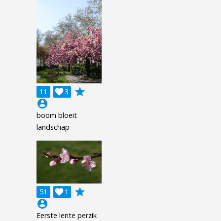
grade
11

3
account_circle
boom bloeit
landschap
grade
51

1
account_circle
Eerste lente perzik