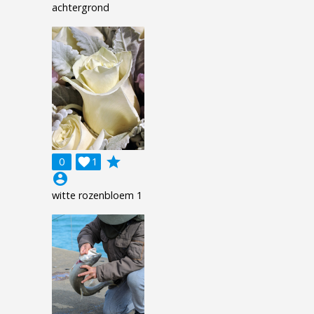
achtergrond
grade
0

1
account_circle
witte rozenbloem 1