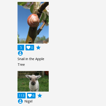
grade
5

0
account_circle
Snail in the Apple
Tree
grade
113

6
account_circle
Nigel