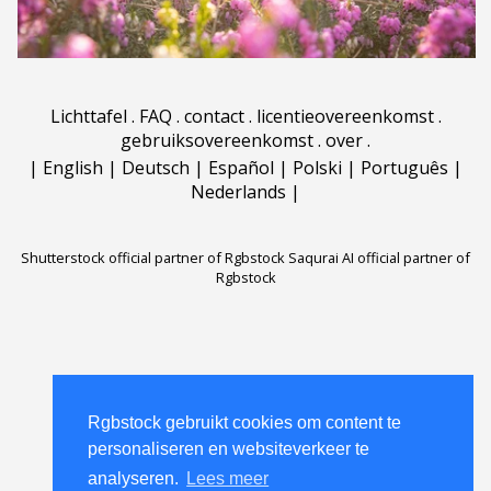
Lichttafel
.
FAQ
.
contact
.
licentieovereenkomst
.
gebruiksovereenkomst
.
over
.
|
English
|
Deutsch
|
Español
|
Polski
|
Português
|
Nederlands
|
Shutterstock official partner of Rgbstock
Saqurai AI official partner of
Rgbstock
Rgbstock gebruikt cookies om content te
Rgbstock gebruikt cookies om content te
personaliseren en websiteverkeer te
personaliseren en websiteverkeer te
analyseren.
analyseren.
Lees meer
Lees meer