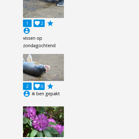
grade
1

2
account_circle
vissen op
zondagochtend
grade
2

0
account_circle
ik ben gepakt