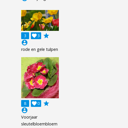
grade
3

3
account_circle
rode en gele tulpen
grade
8

0
account_circle
Voorjaar
sleutelbloembloem