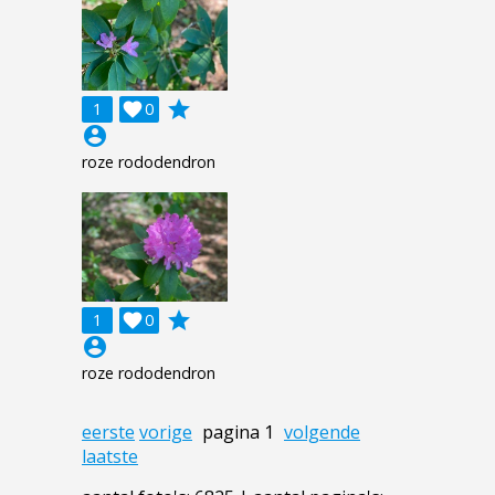
grade
1

0
account_circle
roze rododendron
grade
1

0
account_circle
roze rododendron
eerste
vorige
pagina 1
volgende
laatste