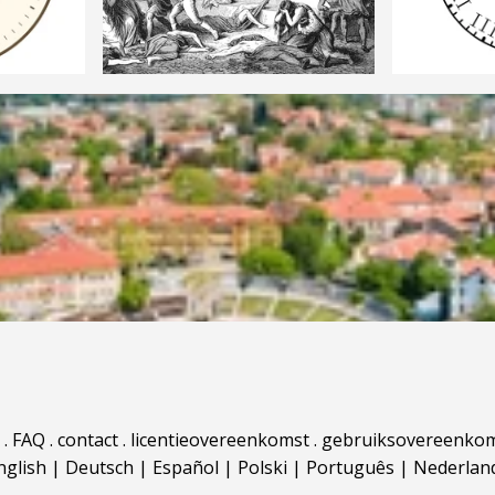
.
FAQ
.
contact
.
licentieovereenkomst
.
gebruiksovereenko
nglish
|
Deutsch
|
Español
|
Polski
|
Português
|
Nederlan