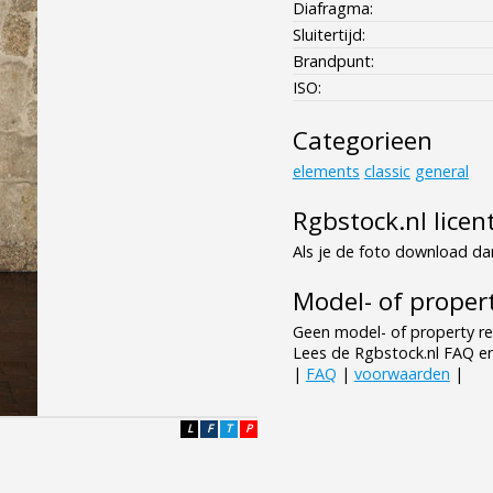
Diafragma:
Sluitertijd:
Brandpunt:
ISO:
Categorieen
elements
classic
general
Rgbstock.nl licen
Als je de foto download dan
Model- of propert
Geen model- of property re
Lees de Rgbstock.nl FAQ e
|
FAQ
|
voorwaarden
|
L
F
T
P