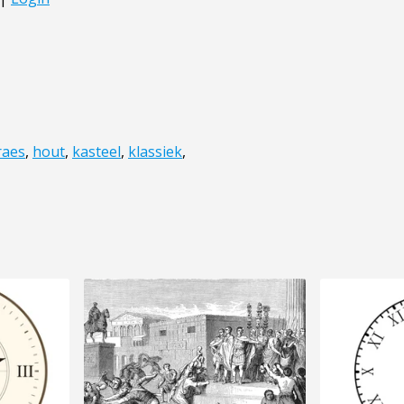
raes
,
hout
,
kasteel
,
klassiek
,