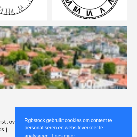
Rgbstock gebruikt cookies om content te
mst
.
over
.
personaliseren en websiteverkeer te
ds
|
analyseren.
Lees meer