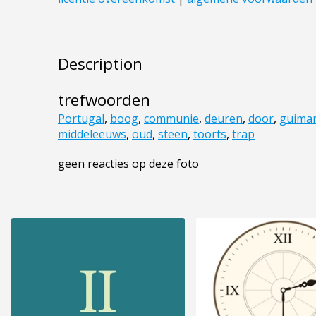
Description
trefwoorden
Portugal
,
boog
,
communie
,
deuren
,
door
,
guima
middeleeuws
,
oud
,
steen
,
toorts
,
trap
geen reacties op deze foto