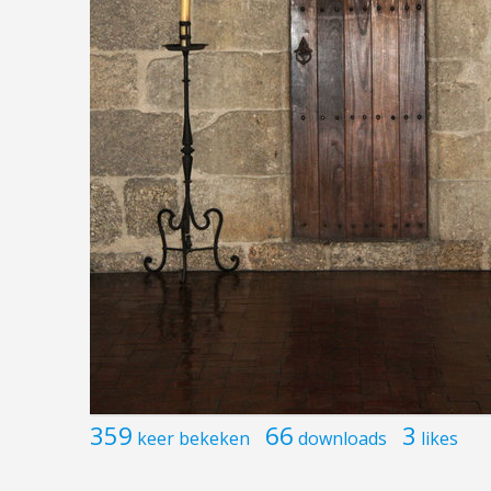
359
66
3
keer bekeken
downloads
likes