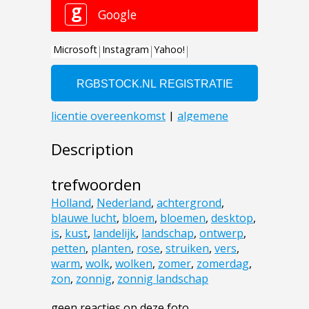
Description
trefwoorden
Holland
,
Nederland
,
achtergrond
,
blauwe lucht
,
bloem
,
bloemen
,
desktop
,
is
,
kust
,
landelijk
,
landschap
,
ontwerp
,
petten
,
planten
,
rose
,
struiken
,
vers
,
warm
,
wolk
,
wolken
,
zomer
,
zomerdag
,
zon
,
zonnig
,
zonnig landschap
geen reacties op deze foto