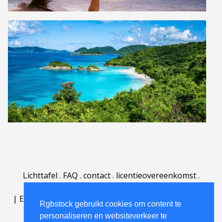
Lichttafel
.
FAQ
.
contact
.
licentieovereenkomst
.
gebruiksovereenkomst
.
over
.
|
English
|
Deutsch
|
Español
|
Polski
|
Português
|
Rgbstock gebruikt cookies om content te
Nederlands
|
personaliseren en websiteverkeer te