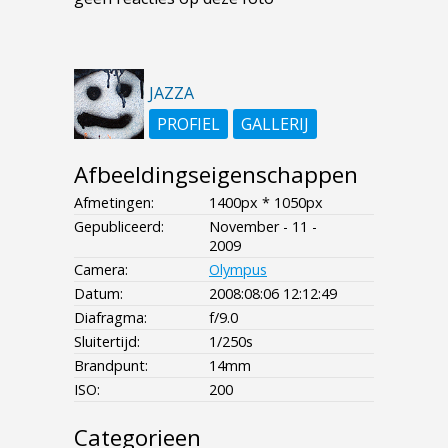
JAZZA
PROFIEL
GALLERIJ
Afbeeldingseigenschappen
Afmetingen:
1400px * 1050px
Gepubliceerd:
November - 11 -
2009
Camera:
Olympus
Datum:
2008:08:06 12:12:49
Diafragma:
f/9.0
Sluitertijd:
1/250s
Brandpunt:
14mm
ISO:
200
Categorieen