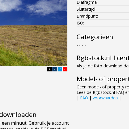
Diafragma:
Sluitertijd:
Brandpunt:
ISO:
Categorieen
- - - -
Rgbstock.nl licen
Als je de foto download dan
L
F
T
P
Model- of propert
Geen model- of property re
Lees de Rgbstock.nl FAQ e
|
FAQ
|
voorwaarden
|
e downloaden