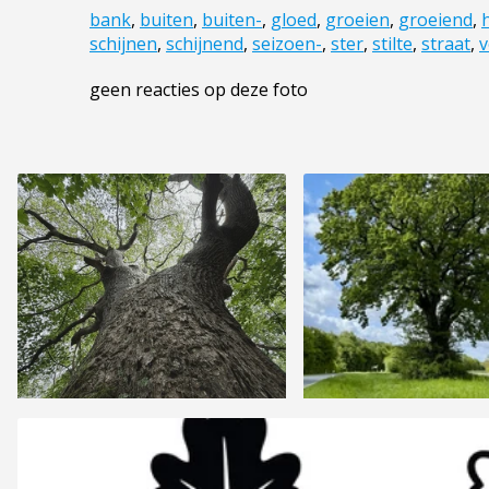
bank
,
buiten
,
buiten-
,
gloed
,
groeien
,
groeiend
,
schijnen
,
schijnend
,
seizoen-
,
ster
,
stilte
,
straat
,
v
geen reacties op deze foto