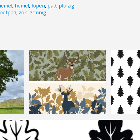
hemel
,
hemel
,
lopen
,
pad
,
pluizig
,
oetpad
,
zon
,
zonnig