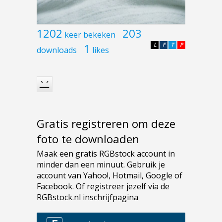
1202
203
keer bekeken
1
L
F
T
P
downloads
likes
Gratis registreren om deze
foto te downloaden