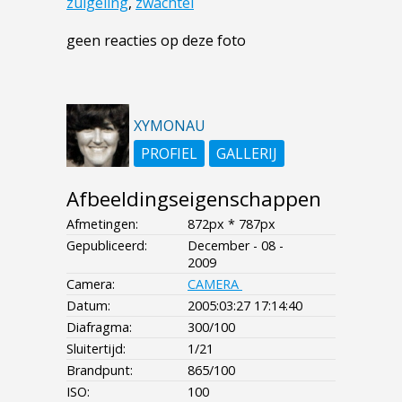
zuigeling
,
zwachtel
geen reacties op deze foto
XYMONAU
PROFIEL
GALLERIJ
Afbeeldingseigenschappen
Afmetingen:
872px * 787px
Gepubliceerd:
December - 08 -
2009
Camera:
CAMERA
Datum:
2005:03:27 17:14:40
Diafragma:
300/100
Sluitertijd:
1/21
Brandpunt:
865/100
ISO:
100