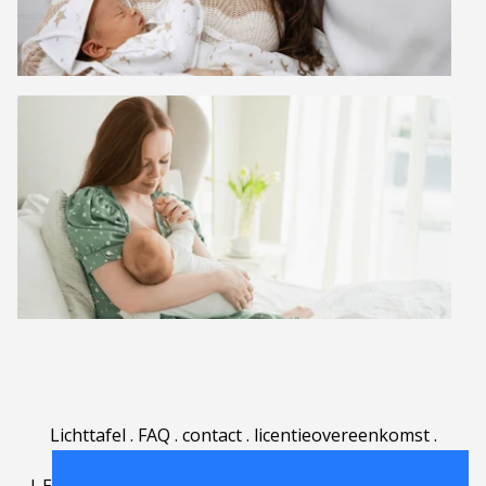
Lichttafel
.
FAQ
.
contact
.
licentieovereenkomst
.
gebruiksovereenkomst
.
over
.
|
English
|
Deutsch
|
Español
|
Polski
|
Português
|