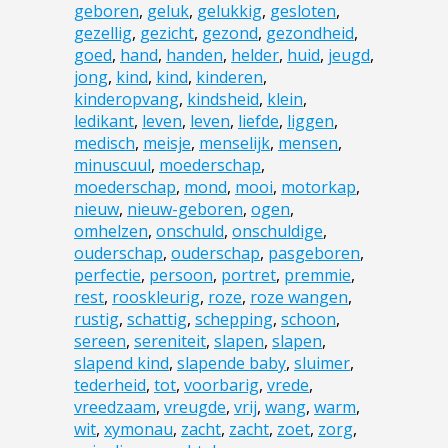
geboren
,
geluk
,
gelukkig
,
gesloten
,
gezellig
,
gezicht
,
gezond
,
gezondheid
,
goed
,
hand
,
handen
,
helder
,
huid
,
jeugd
,
jong
,
kind
,
kind
,
kinderen
,
kinderopvang
,
kindsheid
,
klein
,
ledikant
,
leven
,
leven
,
liefde
,
liggen
,
medisch
,
meisje
,
menselijk
,
mensen
,
minuscuul
,
moederschap
,
moederschap
,
mond
,
mooi
,
motorkap
,
nieuw
,
nieuw-geboren
,
ogen
,
omhelzen
,
onschuld
,
onschuldige
,
ouderschap
,
ouderschap
,
pasgeboren
,
perfectie
,
persoon
,
portret
,
premmie
,
rest
,
rooskleurig
,
roze
,
roze wangen
,
rustig
,
schattig
,
schepping
,
schoon
,
sereen
,
sereniteit
,
slapen
,
slapen
,
slapend kind
,
slapende baby
,
sluimer
,
tederheid
,
tot
,
voorbarig
,
vrede
,
vreedzaam
,
vreugde
,
vrij
,
wang
,
warm
,
wit
,
xymonau
,
zacht
,
zacht
,
zoet
,
zorg
,