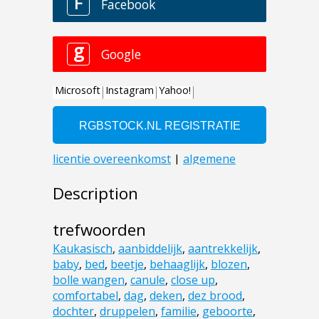
Description
trefwoorden
Kaukasisch
,
aanbiddelijk
,
aantrekkelijk
,
baby
,
bed
,
beetje
,
behaaglijk
,
blozen
,
bolle wangen
,
canule
,
close up
,
comfortabel
,
dag
,
deken
,
dez brood
,
dochter
,
druppelen
,
familie
,
geboorte
,