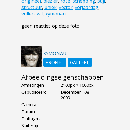
origineel
,
plezier
,
roze
,
schepping
,
stijl
,
structuur
,
uniek
,
vector
,
verjaardag
,
vullen
,
wit
,
xymonau
geen reacties op deze foto
XYMONAU
PROFIEL
GALLERIJ
Afbeeldingseigenschappen
Afmetingen:
2100px * 1600px
Gepubliceerd:
December - 08 -
2009
Camera:
Datum:
--
Diafragma:
--
Sluitertijd:
--