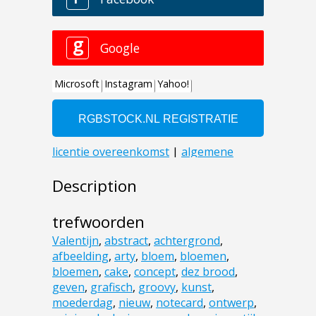
Description
trefwoorden
Valentijn
,
abstract
,
achtergrond
,
afbeelding
,
arty
,
bloem
,
bloemen
,
bloemen
,
cake
,
concept
,
dez brood
,
geven
,
grafisch
,
groovy
,
kunst
,
moederdag
,
nieuw
,
notecard
,
ontwerp
,