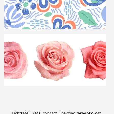
Lichttafel
.
FAQ
.
contact
.
licentieovereenkomst
.