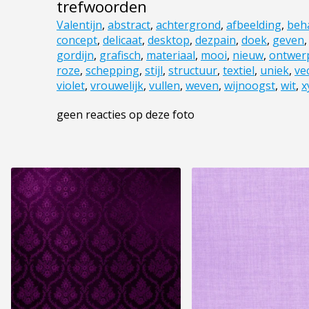
trefwoorden
Valentijn
,
abstract
,
achtergrond
,
afbeelding
,
beh
concept
,
delicaat
,
desktop
,
dezpain
,
doek
,
geven
gordijn
,
grafisch
,
materiaal
,
mooi
,
nieuw
,
ontwer
roze
,
schepping
,
stijl
,
structuur
,
textiel
,
uniek
,
ve
violet
,
vrouwelijk
,
vullen
,
weven
,
wijnoogst
,
wit
,
x
geen reacties op deze foto