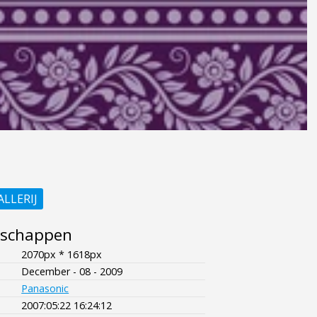
ALLERIJ
nschappen
2070px * 1618px
December - 08 - 2009
Panasonic
2007:05:22 16:24:12