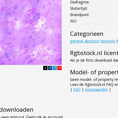
Diafragma:
Sluitertijd:
Brandpunt:
ISO:
Categorieen
general_abstract
textures
f
Rgbstock.nl licen
Als je de foto download dan
L
F
T
P
Model- of propert
Geen model- of property re
Lees de Rgbstock.nl FAQ e
|
FAQ
|
voorwaarden
|
e downloaden