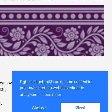
Rgbstock gebruikt cookies om content te
mst
.
over
.
personaliseren en websiteverkeer te
ds
|
analyseren.
Lees meer
ck
Afwijzen
Okee!