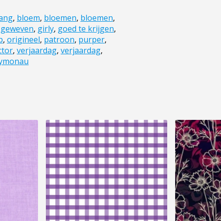
ang
,
bloem
,
bloemen
,
bloemen
,
,
geweven
,
girly
,
goed te krijgen
,
p
,
origineel
,
patroon
,
purper
,
ctor
,
verjaardag
,
verjaardag
,
ymonau