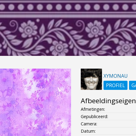
XYMONAU
PROFIEL
G
Afbeeldingseige
Afmetingen:
Gepubliceerd:
Camera:
Datum: