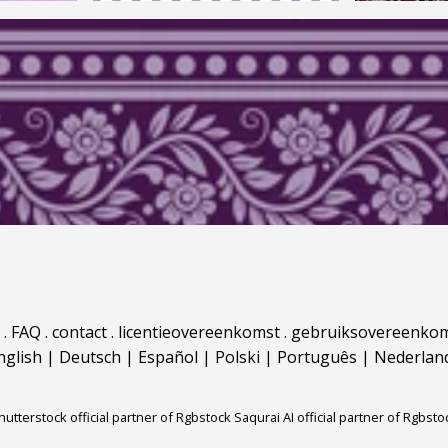
.
FAQ
.
contact
.
licentieovereenkomst
.
gebruiksovereenko
nglish
|
Deutsch
|
Español
|
Polski
|
Português
|
Nederlan
hutterstock official partner of Rgbstock
Saqurai AI official partner of Rgbsto