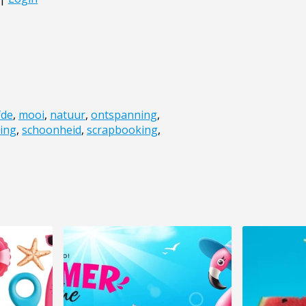
fde
,
mooi
,
natuur
,
ontspanning
,
ing
,
schoonheid
,
scrapbooking
,