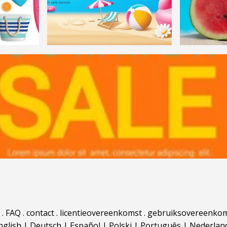
.
FAQ
.
contact
.
licentieovereenkomst
.
gebruiksovereenko
nglish
|
Deutsch
|
Español
|
Polski
|
Português
|
Nederlan