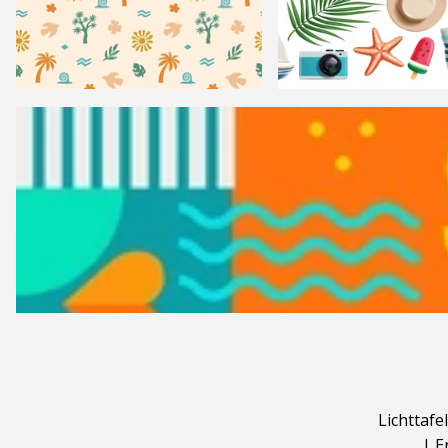
Lichttafel
|
E