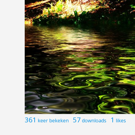
361
57
1
keer bekeken
downloads
likes