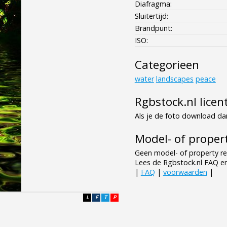
Diafragma:
Sluitertijd:
Brandpunt:
ISO:
Categorieen
water
landscapes
peace
Rgbstock.nl licen
Als je de foto download dan
Model- of propert
Geen model- of property re
Lees de Rgbstock.nl FAQ e
|
FAQ
|
voorwaarden
|
L
F
T
P