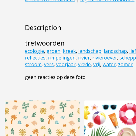
Description
trefwoorden
ecologie
,
groen
,
kreek
,
landschap
,
landschap
,
lie
reflecties
,
rimpelingen
,
rivier
,
rivieroever
,
schepp
stroom
,
vers
,
voorjaar
,
vrede
,
vrij
,
water
,
zomer
geen reacties op deze foto