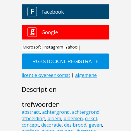
Description
trefwoorden
abstract
,
achtergrond
,
achtergrond
,
afbeelding
,
bloem
,
bloemen
,
cirkel
,
concept
,
decoratie
,
dez brood
,
geven
,