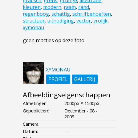
grafisch
,
grens
,
grunge
,
illustratie
,
kleuren
,
modern
,
raam
,
rand
,
regenboog
,
schattig
,
schrijfbehoeften
,
structuur
,
uitnodiging
,
vector
,
vrolijk
,
xymonau
geen reacties op deze foto
XYMONAU
PROFIEL
GALLERIJ
Afbeeldingseigenschappen
Afmetingen:
2000px * 1500px
Gepubliceerd:
December - 08 -
2009
Camera:
Datum:
--