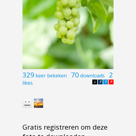
329
70
2
keer bekeken
downloads
likes
L
F
T
P
Gratis registreren om deze