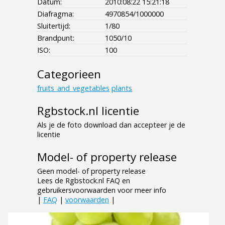
Datum:
2010:08:22 15:21:18
Diafragma:
4970854/1000000
Sluitertijd:
1/80
Brandpunt:
1050/10
ISO:
100
Categorieen
fruits_and_vegetables
plants
Rgbstock.nl licentie
Als je de foto download dan accepteer je de
licentie
Model- of property release
Geen model- of property release
Lees de Rgbstock.nl FAQ en
gebruikersvoorwaarden voor meer info
|
FAQ
|
voorwaarden
|