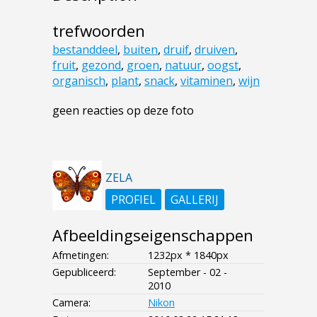
trefwoorden
bestanddeel
,
buiten
,
druif
,
druiven
,
fruit
,
gezond
,
groen
,
natuur
,
oogst
,
organisch
,
plant
,
snack
,
vitaminen
,
wijn
geen reacties op deze foto
ZELA
PROFIEL
GALLERIJ
Afbeeldingseigenschappen
Afmetingen:
1232px * 1840px
Gepubliceerd:
September - 02 -
2010
Camera:
Nikon