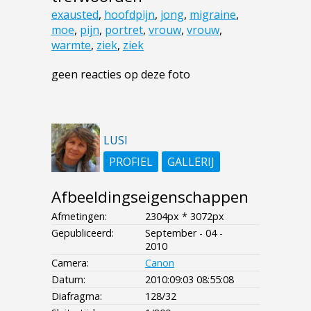
exausted
,
hoofdpijn
,
jong
,
migraine
,
moe
,
pijn
,
portret
,
vrouw
,
vrouw
,
warmte
,
ziek
,
ziek
geen reacties op deze foto
LUSI
PROFIEL
GALLERIJ
Afbeeldingseigenschappen
Afmetingen:
2304px * 3072px
Gepubliceerd:
September - 04 -
2010
Camera:
Canon
Datum:
2010:09:03 08:55:08
Diafragma:
128/32