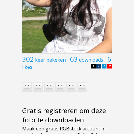
302
63
6
keer bekeken
downloads
likes
L
F
T
P
Gratis registreren om deze
foto te downloaden