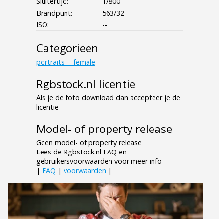
Sluitertijd:
1/800
Brandpunt:
563/32
ISO:
--
Categorieen
portraits___female
Rgbstock.nl licentie
Als je de foto download dan accepteer je de
licentie
Model- of property release
Geen model- of property release
Lees de Rgbstock.nl FAQ en
gebruikersvoorwaarden voor meer info
|
FAQ
|
voorwaarden
|