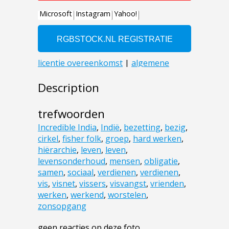
Description
trefwoorden
Incredible India
,
Indië
,
bezetting
,
bezig
,
cirkel
,
fisher folk
,
groep
,
hard werken
,
hiërarchie
,
leven
,
leven
,
levensonderhoud
,
mensen
,
obligatie
,
samen
,
sociaal
,
verdienen
,
verdienen
,
vis
,
visnet
,
vissers
,
visvangst
,
vrienden
,
werken
,
werkend
,
worstelen
,
zonsopgang
geen reacties op deze foto