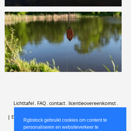
Lichttafel
.
FAQ
.
contact
.
licentieovereenkomst
.
gebruiksovereenkomst
.
over
.
|
English
|
Deutsch
|
Español
|
Polski
|
Português
|
Rgbstock gebruikt cookies om content te
Nederlands
|
personaliseren en websiteverkeer te