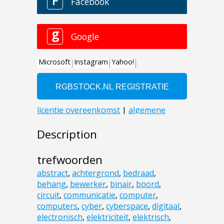
Description
trefwoorden
abstract
,
achtergrond
,
bedraad
,
behang
,
bewerker
,
binair
,
boord
,
circuit
,
communicatie
,
computer
,
computers
,
cyber
,
cyberspace
,
digitaal
,
electronisch
,
elektriciteit
,
elektrisch
,