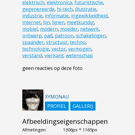
elektrisch
,
elektronica
,
futuristische
,
gegenereerde
,
hi-tech
,
illustratie
,
industrie
,
informatie
,
ingewikkeldheid
,
internet
,
lijn
,
lijnen
,
meetkundig
,
mobiel
,
modern
,
moeder
,
netwerk
,
ontwerp
,
pad
,
patroon
,
schakelingen
,
spaander
,
structuur
,
techno
,
technologie
,
vector
,
vermogen
,
verstand
,
vierkant
,
wetenschap
geen reacties op deze foto
XYMONAU
PROFIEL
GALLERIJ
Afbeeldingseigenschappen
Afmetingen:
1306px * 1165px