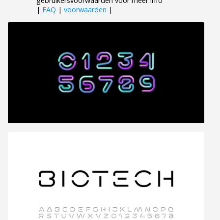
gebruikersvoorwaarden voor meer info
|
FAQ
|
voorwaarden
|