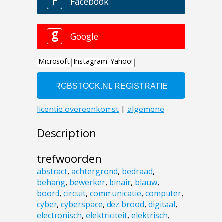
Description
trefwoorden
abstract
,
achtergrond
,
bedraad
,
behang
,
bewerker
,
binair
,
blauw
,
boord
,
circuit
,
communicatie
,
computer
,
cyber
,
cyberspace
,
dez brood
,
digitaal
,
electronisch
,
elektriciteit
,
elektrisch
,