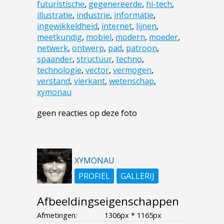
futuristische
,
gegenereerde
,
hi-tech
,
illustratie
,
industrie
,
informatie
,
ingewikkeldheid
,
internet
,
lijnen
,
meetkundig
,
mobiel
,
modern
,
moeder
,
netwerk
,
ontwerp
,
pad
,
patroon
,
spaander
,
structuur
,
techno
,
technologie
,
vector
,
vermogen
,
verstand
,
vierkant
,
wetenschap
,
xymonau
geen reacties op deze foto
XYMONAU
PROFIEL
GALLERIJ
Afbeeldingseigenschappen
Afmetingen:
1306px * 1165px