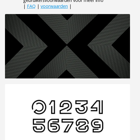
gebruikersvoorwaarden voor meer info
|
FAQ
|
voorwaarden
|