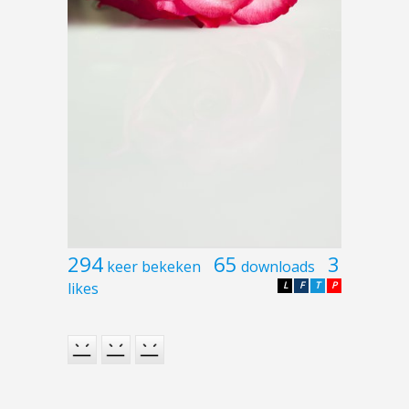
294
65
3
keer bekeken
downloads
likes
L
F
T
P