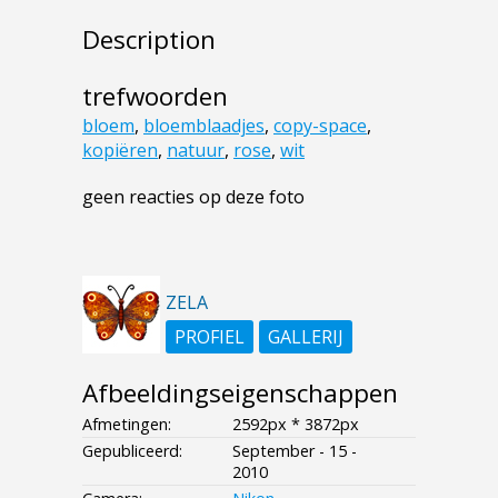
Description
trefwoorden
bloem
,
bloemblaadjes
,
copy-space
,
kopiëren
,
natuur
,
rose
,
wit
geen reacties op deze foto
ZELA
PROFIEL
GALLERIJ
Afbeeldingseigenschappen
Afmetingen:
2592px * 3872px
Gepubliceerd:
September - 15 -
2010