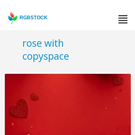
RGBSTOCK
rose with
copyspace