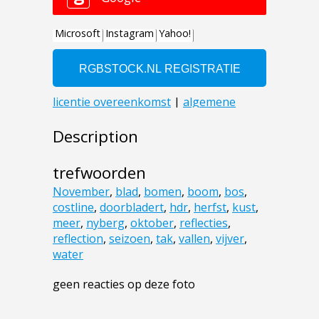
Description
trefwoorden
November
,
blad
,
bomen
,
boom
,
bos
,
costline
,
doorbladert
,
hdr
,
herfst
,
kust
,
meer
,
nyberg
,
oktober
,
reflecties
,
reflection
,
seizoen
,
tak
,
vallen
,
vijver
,
water
geen reacties op deze foto