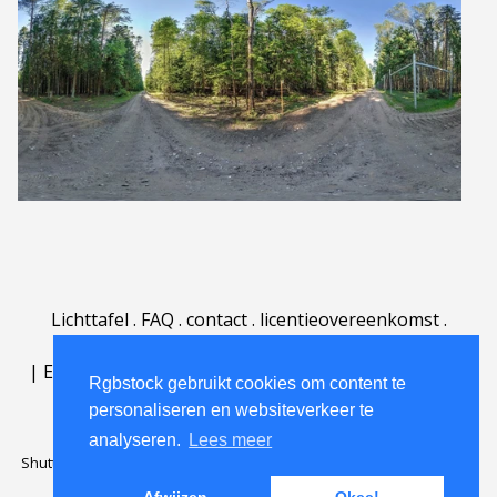
Lichttafel
.
FAQ
.
contact
.
licentieovereenkomst
.
gebruiksovereenkomst
.
over
.
|
English
|
Deutsch
|
Español
|
Polski
|
Português
|
Rgbstock gebruikt cookies om content te
Nederlands
|
personaliseren en websiteverkeer te
analyseren.
Lees meer
Shutterstock official partner of Rgbstock
Saqurai AI official partner of
Rgbstock