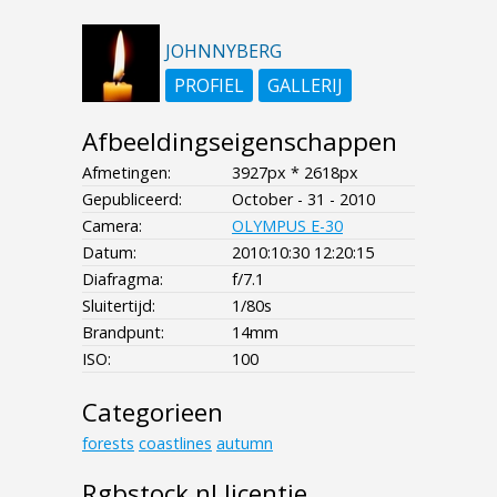
JOHNNYBERG
PROFIEL
GALLERIJ
Afbeeldingseigenschappen
Afmetingen:
3927px * 2618px
Gepubliceerd:
October - 31 - 2010
Camera:
OLYMPUS E-30
Datum:
2010:10:30 12:20:15
Diafragma:
f/7.1
Sluitertijd:
1/80s
Brandpunt:
14mm
ISO:
100
Categorieen
forests
coastlines
autumn
Rgbstock.nl licentie