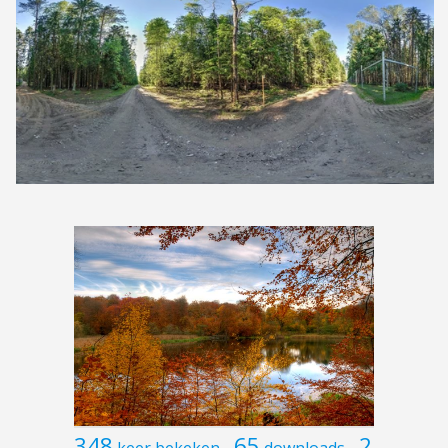
348
65
2
keer bekeken
downloads