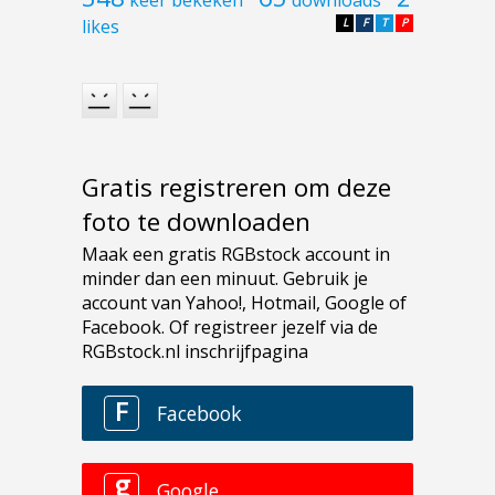
likes
L
F
T
P
Gratis registreren om deze
foto te downloaden