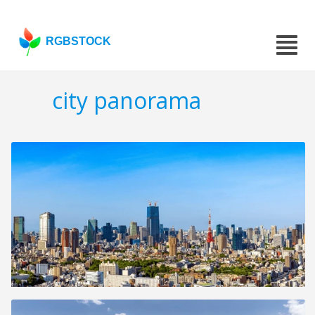
RGBSTOCK
city panorama