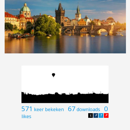
571
67
0
keer bekeken
downloads
likes
L
F
T
P