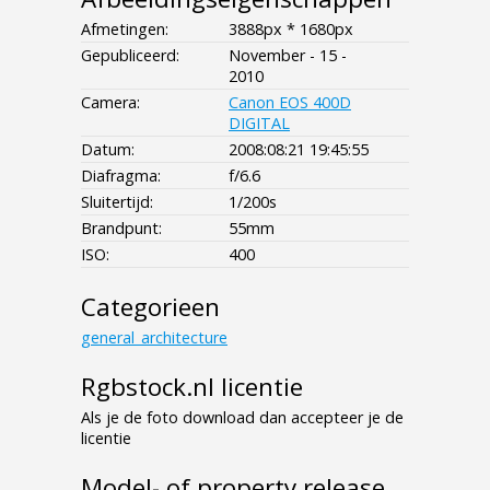
Afmetingen:
3888px * 1680px
Gepubliceerd:
November - 15 -
2010
Camera:
Canon EOS 400D
DIGITAL
Datum:
2008:08:21 19:45:55
Diafragma:
f/6.6
Sluitertijd:
1/200s
Brandpunt:
55mm
ISO:
400
Categorieen
general_architecture
Rgbstock.nl licentie
Als je de foto download dan accepteer je de
licentie
Model- of property release