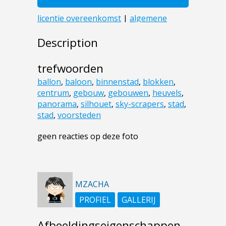
Description
trefwoorden
ballon
,
baloon
,
binnenstad
,
blokken
,
centrum
,
gebouw
,
gebouwen
,
heuvels
,
panorama
,
silhouet
,
sky-scrapers
,
stad
,
stad
,
voorsteden
geen reacties op deze foto
MZACHA
PROFIEL
GALLERIJ
Afbeeldingseigenschappen