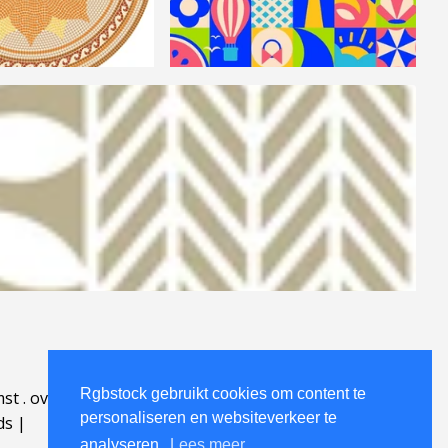
Rgbstock gebruikt cookies om content te
mst
.
over
.
personaliseren en websiteverkeer te
ds
|
analyseren.
Lees meer