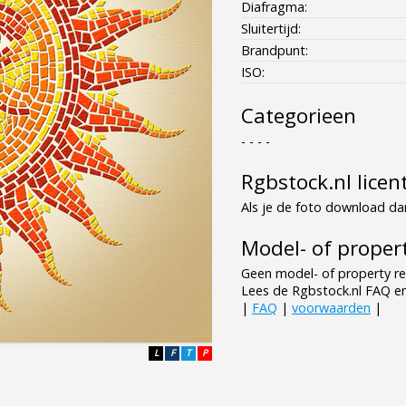
Diafragma:
Sluitertijd:
Brandpunt:
ISO:
Categorieen
- - - -
Rgbstock.nl licen
Als je de foto download dan
Model- of propert
Geen model- of property re
Lees de Rgbstock.nl FAQ e
|
FAQ
|
voorwaarden
|
L
F
T
P