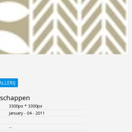
ALLERIJ
nschappen
3300px * 3300px
January - 04 - 2011
--