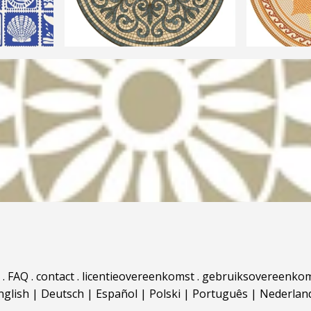
.
FAQ
.
contact
.
licentieovereenkomst
.
gebruiksovereenko
nglish
|
Deutsch
|
Español
|
Polski
|
Português
|
Nederlan