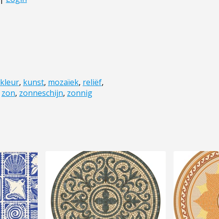
kleur
,
kunst
,
mozaïek
,
reliëf
,
,
zon
,
zonneschijn
,
zonnig