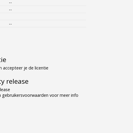
--
--
--
tie
 accepteer je de licentie
y release
lease
n gebruikersvoorwaarden voor meer info