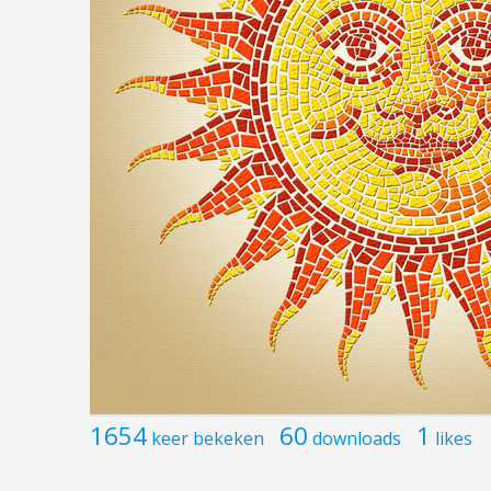
1654
60
1
keer bekeken
downloads
likes