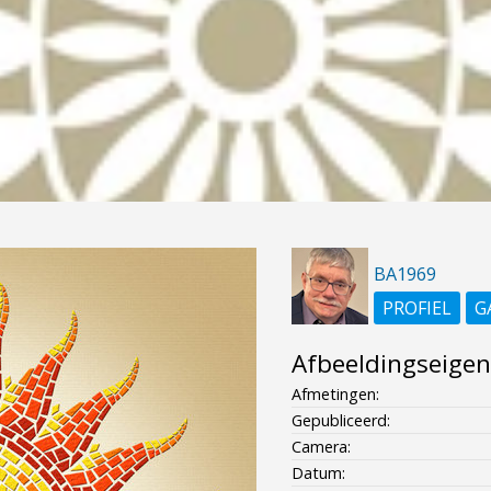
BA1969
PROFIEL
G
Afbeeldingseige
Afmetingen:
Gepubliceerd:
Camera:
Datum: