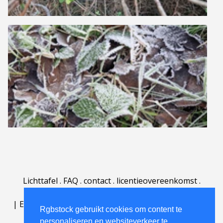
Lichttafel
.
FAQ
.
contact
.
licentieovereenkomst
.
gebruiksovereenkomst
.
over
.
|
English
|
Deutsch
|
Español
|
Polski
|
Português
|
Rgbstock gebruikt cookies om content te
Nederlands
|
personaliseren en websiteverkeer te