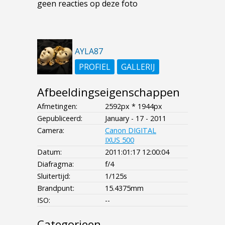
geen reacties op deze foto
AYLA87
PROFIEL
GALLERIJ
Afbeeldingseigenschappen
Afmetingen:
2592px * 1944px
Gepubliceerd:
January - 17 - 2011
Camera:
Canon DIGITAL
IXUS 500
Datum:
2011:01:17 12:00:04
Diafragma:
f/4
Sluitertijd:
1/125s
Brandpunt:
15.4375mm
ISO:
--
Categorieen