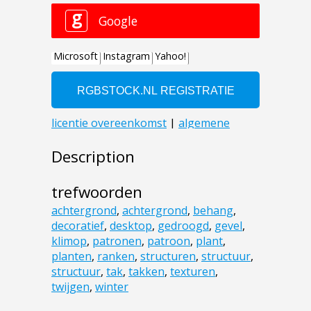
Description
trefwoorden
achtergrond
,
achtergrond
,
behang
,
decoratief
,
desktop
,
gedroogd
,
gevel
,
klimop
,
patronen
,
patroon
,
plant
,
planten
,
ranken
,
structuren
,
structuur
,
structuur
,
tak
,
takken
,
texturen
,
twijgen
,
winter