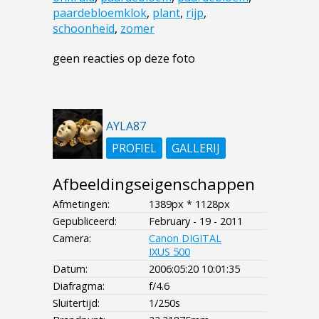
paardebloemklok
,
plant
,
rijp
,
schoonheid
,
zomer
geen reacties op deze foto
AYLA87
PROFIEL
GALLERIJ
Afbeeldingseigenschappen
Afmetingen:
1389px * 1128px
Gepubliceerd:
February - 19 - 2011
Camera:
Canon DIGITAL
IXUS 500
Datum:
2006:05:20 10:01:35
Diafragma:
f/4.6
Sluitertijd:
1/250s