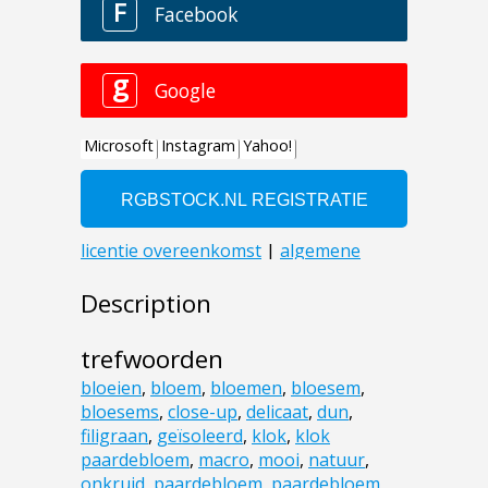
Description
trefwoorden
bloeien
,
bloem
,
bloemen
,
bloesem
,
bloesems
,
close-up
,
delicaat
,
dun
,
filigraan
,
geïsoleerd
,
klok
,
klok
paardebloem
,
macro
,
mooi
,
natuur
,
onkruid
,
paardebloem
,
paardebloem
,