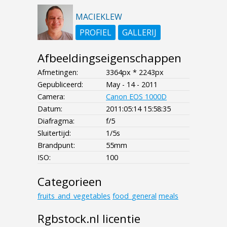
MACIEKLEW
PROFIEL
GALLERIJ
Afbeeldingseigenschappen
Afmetingen:
3364px * 2243px
Gepubliceerd:
May - 14 - 2011
Camera:
Canon EOS 1000D
Datum:
2011:05:14 15:58:35
Diafragma:
f/5
Sluitertijd:
1/5s
Brandpunt:
55mm
ISO:
100
Categorieen
fruits_and_vegetables
food_general
meals
Rgbstock.nl licentie