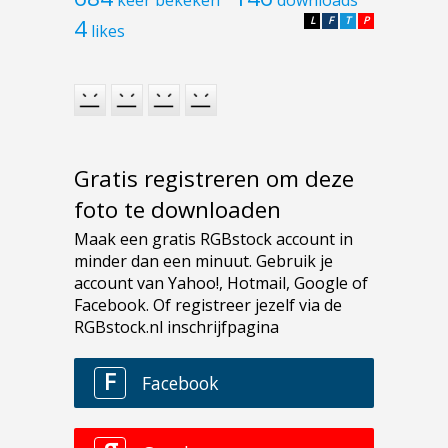
4
L
F
T
P
likes
Gratis registreren om deze
foto te downloaden