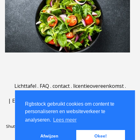
Lichttafel
.
FAQ
.
contact
.
licentieovereenkomst
.
gebruiksovereenkomst
.
over
.
|
English
|
Deutsch
|
Español
|
Polski
|
Português
|
Rgbstock gebruikt cookies om content te
Nederlands
|
personaliseren en websiteverkeer te
analyseren.
Lees meer
Shutterstock official partner of Rgbstock
Saqurai AI official partner of
Rgbstock
Afwijzen
Okee!