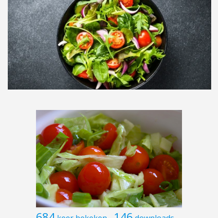
684
146
keer bekeken
downloads