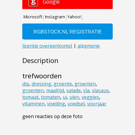
Description
trefwoorden
dip
,
dressing
,
groente
,
groenten
,
groenten
,
maaltijd
,
salade
,
sla
,
slasaus
,
tomaat
,
tomaten
,
ui
,
uien
,
veggies
,
vitaminen
,
voeding
,
voedsel
,
voorjaar
geen reacties op deze foto