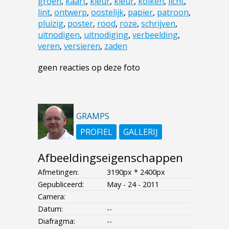
groen
,
kaart
,
kleur
,
kleur
,
kolken
,
licht
,
lint
,
ontwerp
,
oostelijk
,
papier
,
patroon
,
pluizig
,
poster
,
rood
,
roze
,
schrijven
,
uitnodigen
,
uitnodiging
,
verbeelding
,
veren
,
versieren
,
zaden
geen reacties op deze foto
GRAMPS
PROFIEL
GALLERIJ
Afbeeldingseigenschappen
Afmetingen:
3190px * 2400px
Gepubliceerd:
May - 24 - 2011
Camera:
Datum:
--
Diafragma:
--