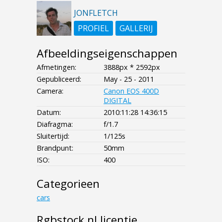
JONFLETCH
PROFIEL
GALLERIJ
Afbeeldingseigenschappen
Afmetingen:
3888px * 2592px
Gepubliceerd:
May - 25 - 2011
Camera:
Canon EOS 400D
DIGITAL
Datum:
2010:11:28 14:36:15
Diafragma:
f/1.7
Sluitertijd:
1/125s
Brandpunt:
50mm
ISO:
400
Categorieen
cars
Rgbstock.nl licentie