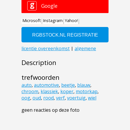
Description
trefwoorden
auto
,
automotive
,
beetje
,
blauw
,
chroom
,
klassiek
,
koper
,
motorkap
,
oog
,
oud
,
rood
,
verf
,
voertuig
,
wiel
geen reacties op deze foto