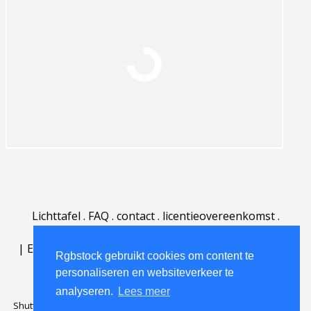
Lichttafel
.
FAQ
.
contact
.
licentieovereenkomst
.
gebruiksovereenkomst
.
over
.
|
English
|
Deutsch
|
Español
|
Polski
|
Português
|
Rgbstock gebruikt cookies om content te
Nederlands
|
personaliseren en websiteverkeer te
analyseren.
Lees meer
Shutterstock official partner of Rgbstock
Saqurai AI official partner of