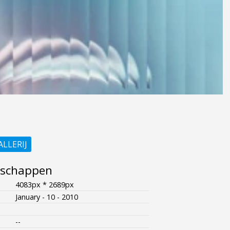
ALLERIJ
nschappen
4083px * 2689px
January - 10 - 2010
--