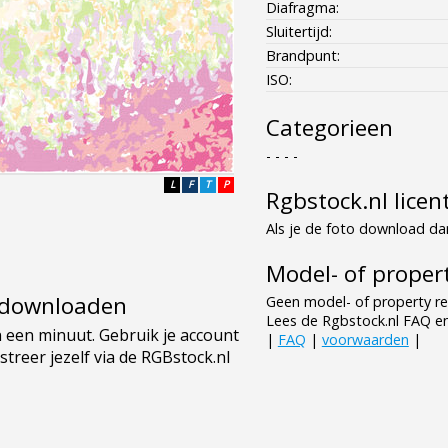
Diafragma:
Sluitertijd:
Brandpunt:
ISO:
Categorieen
- - - -
L
F
T
P
Rgbstock.nl licen
Als je de foto download dan
Model- of propert
e downloaden
Geen model- of property re
Lees de Rgbstock.nl FAQ e
|
FAQ
|
voorwaarden
|