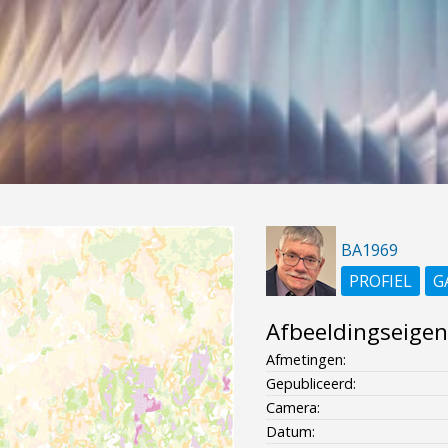
BA1969
PROFIEL
G
Afbeeldingseige
Afmetingen:
Gepubliceerd:
Camera:
Datum: