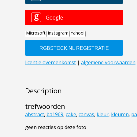
Description
trefwoorden
abstract
,
ba1969
,
cake
,
canvas
,
kleur
,
kleuren
,
pa
geen reacties op deze foto