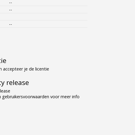
--
--
--
tie
 accepteer je de licentie
y release
lease
n gebruikersvoorwaarden voor meer info