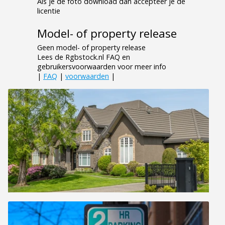
Als je de foto download dan accepteer je de
licentie
Model- of property release
Geen model- of property release
Lees de Rgbstock.nl FAQ en
gebruikersvoorwaarden voor meer info
|
FAQ
|
voorwaarden
|