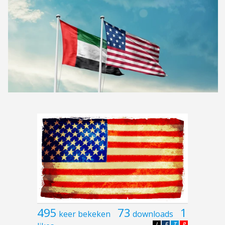
495
73
1
keer bekeken
downloads
L
F
T
P