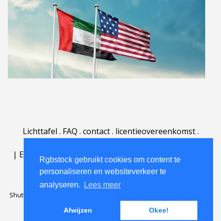
Lichttafel
.
FAQ
.
contact
.
licentieovereenkomst
.
gebruiksovereenkomst
.
over
.
|
English
|
Deutsch
|
Español
|
Polski
|
Português
|
Rgbstock gebruikt cookies om content te
Nederlands
|
personaliseren en websiteverkeer te
analyseren.
Lees meer
Shutterstock official partner of Rgbstock
Saqurai AI official partner of
Rgbstock
Afwijzen
Okee!