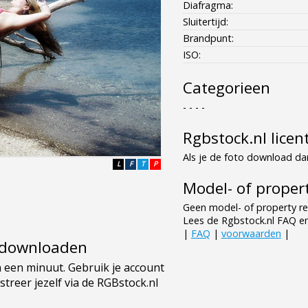
Diafragma:
Sluitertijd:
Brandpunt:
ISO:
Categorieen
- - - -
Rgbstock.nl licen
Als je de foto download dan
L
F
T
P
Model- of propert
Geen model- of property re
Lees de Rgbstock.nl FAQ e
|
FAQ
|
voorwaarden
|
e downloaden