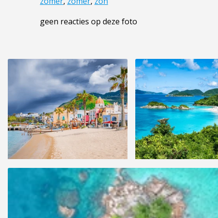
zomer
,
zomer
,
zon
geen reacties op deze foto