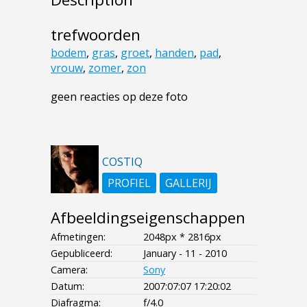
trefwoorden
bodem
,
gras
,
groet
,
handen
,
pad
,
vrouw
,
zomer
,
zon
geen reacties op deze foto
COSTIQ
PROFIEL
GALLERIJ
Afbeeldingseigenschappen
Afmetingen:
2048px * 2816px
Gepubliceerd:
January - 11 - 2010
Camera:
Sony
Datum:
2007:07:07 17:20:02
Diafragma:
f/4.0