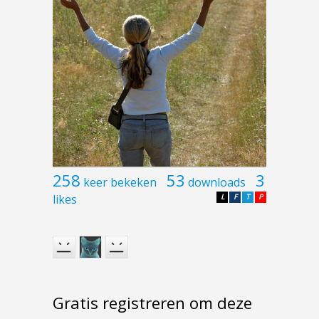
258
53
3
keer bekeken
downloads
likes
L
F
T
P
Gratis registreren om deze