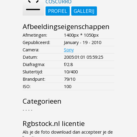
COSCURRO
PROFIEL
GALLERIJ
Afbeeldingseigenschappen
Afmetingen:
1400px * 1050px
Gepubliceerd:
January - 19 - 2010
Camera:
Sony
Datum:
2005:01:01 05:59:25
Diafragma:
f/2.8
Sluitertijd:
10/400
Brandpunt:
79/10
ISO:
100
Categorieen
- - - -
Rgbstock.nl licentie
Als je de foto download dan accepteer je de