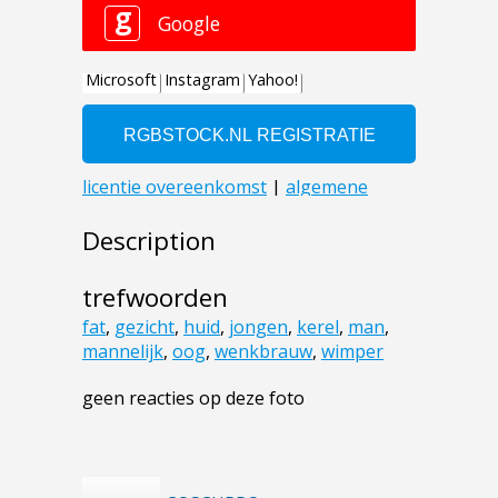
Description
trefwoorden
fat
,
gezicht
,
huid
,
jongen
,
kerel
,
man
,
mannelijk
,
oog
,
wenkbrauw
,
wimper
geen reacties op deze foto