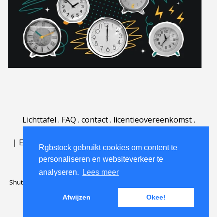
Lichttafel
.
FAQ
.
contact
.
licentieovereenkomst
.
gebruiksovereenkomst
.
over
.
|
English
|
Deutsch
|
Español
|
Polski
|
Português
|
Rgbstock gebruikt cookies om content te
Nederlands
|
personaliseren en websiteverkeer te
analyseren.
Lees meer
Shutterstock official partner of Rgbstock
Saqurai AI official partner of
Rgbstock
Afwijzen
Okee!