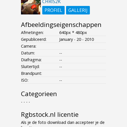
CHRIS2K
PROFIEL
GALLERIJ
Afbeeldingseigenschappen
Afmetingen:
640px * 480px
Gepubliceerd:
January - 20 - 2010
Camera:
Datum:
--
Diafragma:
--
Sluitertijd:
--
Brandpunt:
ISO:
--
Categorieen
- - - -
Rgbstock.nl licentie
Als je de foto download dan accepteer je de