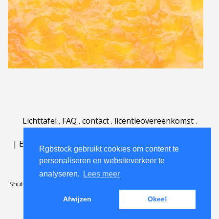
Lichttafel
.
FAQ
.
contact
.
licentieovereenkomst
.
gebruiksovereenkomst
.
over
.
|
English
|
Deutsch
|
Español
|
Polski
|
Português
|
Rgbstock gebruikt cookies om content te
Nederlands
|
personaliseren en websiteverkeer te
analyseren.
Lees meer
Shutterstock official partner of Rgbstock
Saqurai AI official partner of
Rgbstock
Afwijzen
Okee!