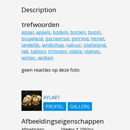
Description
trefwoorden
appel
,
appels
,
bodem
,
bomen
,
boom
,
bouwland
,
garneersel
,
getrimd
,
hemel
,
landelijk
,
landschap
,
natuur
,
platteland
,
tak
,
takken
,
trimmen
,
vlakte
,
vlaktes
,
winter
,
wolken
geen reacties op deze foto
AYLA87
PROFIEL
GALLERIJ
Afbeeldingseigenschappen
Afmetingen:
1944px * 2592px