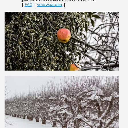
|
FAQ
|
voorwaarden
|