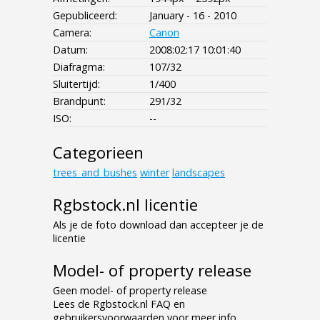
Gepubliceerd:
January - 16 - 2010
Camera:
Canon
Datum:
2008:02:17 10:01:40
Diafragma:
107/32
Sluitertijd:
1/400
Brandpunt:
291/32
ISO:
--
Categorieen
trees_and_bushes
winter
landscapes
Rgbstock.nl licentie
Als je de foto download dan accepteer je de
licentie
Model- of property release
Geen model- of property release
Lees de Rgbstock.nl FAQ en
gebruikersvoorwaarden voor meer info