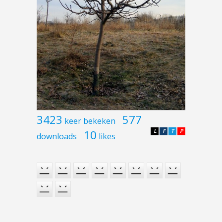
3423
577
keer bekeken
10
L
F
T
P
downloads
likes