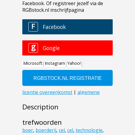
Description
trefwoorden
boer
,
boerderij
,
cel
,
cel
,
technologie
,