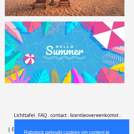
Lichttafel
.
FAQ
.
contact
.
licentieovereenkomst
.
gebruiksovereenkomst
.
over
.
|
English
|
Deutsch
|
Español
|
Polski
|
Português
|
Rgbstock gebruikt cookies om content te