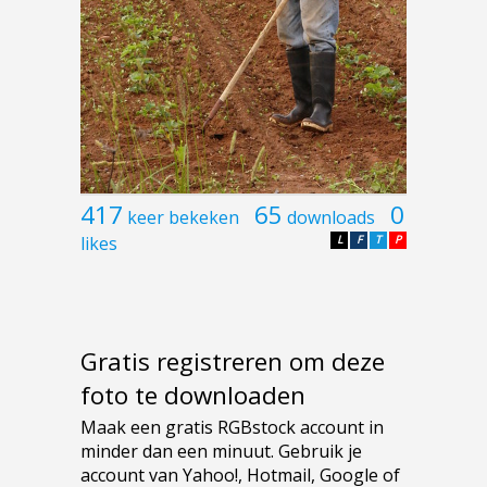
417
65
0
keer bekeken
downloads
likes
L
F
T
P
Gratis registreren om deze
foto te downloaden