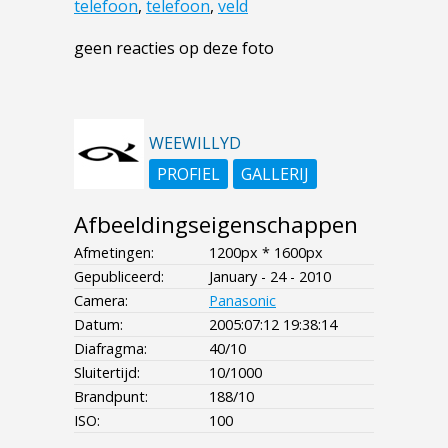
telefoon
,
telefoon
,
veld
geen reacties op deze foto
WEEWILLYD
PROFIEL
GALLERIJ
Afbeeldingseigenschappen
Afmetingen:
1200px * 1600px
Gepubliceerd:
January - 24 - 2010
Camera:
Panasonic
Datum:
2005:07:12 19:38:14
Diafragma:
40/10
Sluitertijd:
10/1000
Brandpunt:
188/10
ISO:
100