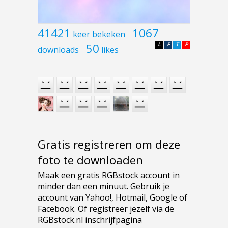
41421
1067
keer bekeken
50
L
F
T
P
downloads
likes
Gratis registreren om deze
foto te downloaden