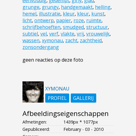
eenvoudig
,
gedempt
,
girly
,
glad
,
grunge
,
grungy
,
handgemaakt
,
helling
,
hemel
,
illustratie
,
kleur
,
kleur
,
kunst
,
licht
,
ontwerp
,
papier
,
roze
,
ruimte
,
schrijfbehoeften
,
smudged
,
structuur
,
subtiel
,
vel
,
verf
,
vlakte
,
vrij
,
vrouwelijk
,
wassen
,
xymonau
,
zacht
,
zachtheid
,
zonsondergang
geen reacties op deze foto
XYMONAU
PROFIEL
GALLERIJ
Afbeeldingseigenschappen
Afmetingen:
1439px * 1077px
Gepubliceerd:
February - 03 - 2010