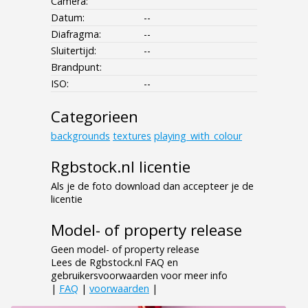
Camera:
Datum:
--
Diafragma:
--
Sluitertijd:
--
Brandpunt:
ISO:
--
Categorieen
backgrounds
textures
playing_with_colour
Rgbstock.nl licentie
Als je de foto download dan accepteer je de
licentie
Model- of property release
Geen model- of property release
Lees de Rgbstock.nl FAQ en
gebruikersvoorwaarden voor meer info
|
FAQ
|
voorwaarden
|