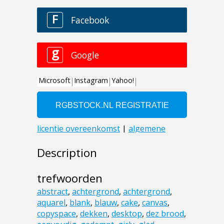
Description
trefwoorden
abstract
,
achtergrond
,
achtergrond
,
aquarel
,
blank
,
blauw
,
cake
,
canvas
,
copyspace
,
dekken
,
desktop
,
dez brood
,