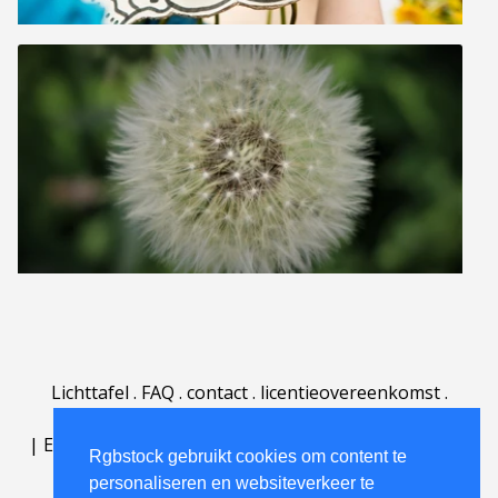
Lichttafel
.
FAQ
.
contact
.
licentieovereenkomst
.
gebruiksovereenkomst
.
over
.
|
English
|
Deutsch
|
Español
|
Polski
|
Português
|
Rgbstock gebruikt cookies om content te
Nederlands
|
personaliseren en websiteverkeer te