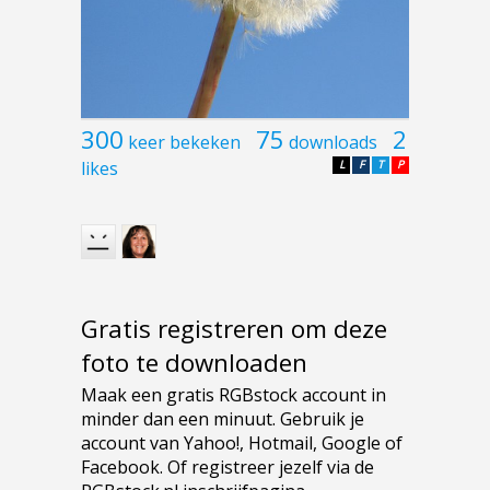
300
75
2
keer bekeken
downloads
likes
L
F
T
P
Gratis registreren om deze
foto te downloaden