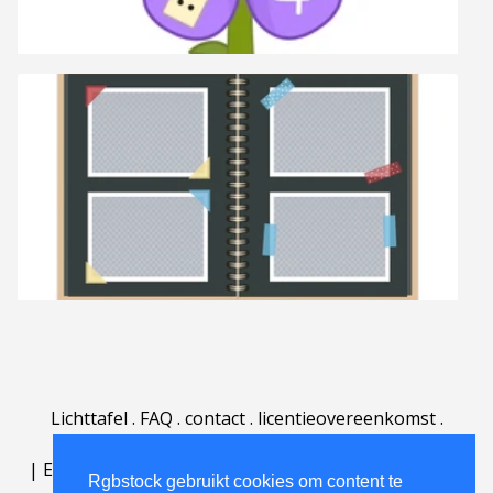
Lichttafel
.
FAQ
.
contact
.
licentieovereenkomst
.
gebruiksovereenkomst
.
over
.
|
English
|
Deutsch
|
Español
|
Polski
|
Português
|
Rgbstock gebruikt cookies om content te