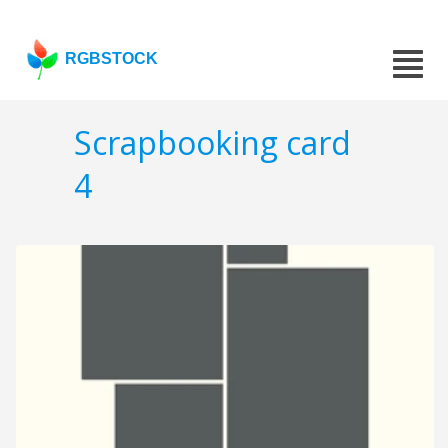
RGBSTOCK
Scrapbooking card
4