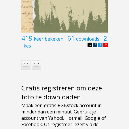
419
61
2
keer bekeken
downloads
likes
L
F
T
P
Gratis registreren om deze
foto te downloaden