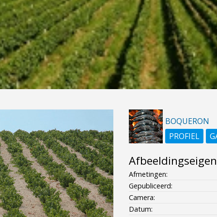
BOQUERON
PROFIEL
G
Afbeeldingseige
Afmetingen:
Gepubliceerd:
Camera:
Datum: