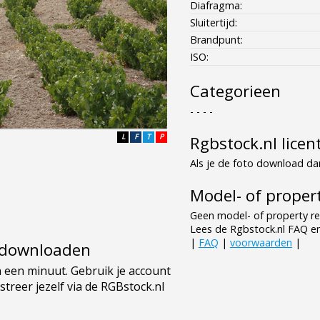
Diafragma:
Sluitertijd:
Brandpunt:
ISO:
Categorieen
- - - -
L
F
T
P
Rgbstock.nl licen
Als je de foto download dan
Model- of propert
Geen model- of property re
Lees de Rgbstock.nl FAQ e
|
FAQ
|
voorwaarden
|
e downloaden