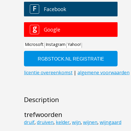
Description
trefwoorden
druif
,
druiven
,
kelder
,
wijn
,
wijnen
,
wijngaard