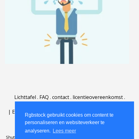
Lichttafel
.
FAQ
.
contact
.
licentieovereenkomst
.
gebruiksovereenkomst
.
over
.
|
English
|
Deutsch
|
Español
|
Polski
|
Português
|
Rgbstock gebruikt cookies om content te
Nederlands
|
personaliseren en websiteverkeer te
analyseren.
Lees meer
Shutterstock official partner of Rgbstock
Saqurai AI official partner of