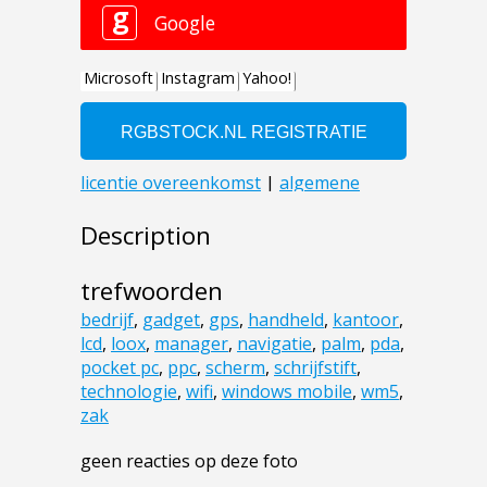
Description
trefwoorden
bedrijf
,
gadget
,
gps
,
handheld
,
kantoor
,
lcd
,
loox
,
manager
,
navigatie
,
palm
,
pda
,
pocket pc
,
ppc
,
scherm
,
schrijfstift
,
technologie
,
wifi
,
windows mobile
,
wm5
,
zak
geen reacties op deze foto