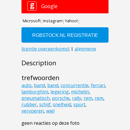
Description
trefwoorden
auto
,
band
,
band
,
concurrentie
,
ferrari
,
lamborghini
,
legering
,
michelin
,
pneumatisch
,
porsche
,
rally
,
rem
,
rem
,
rubber
,
schijf
,
snelheid
,
sport
,
vervoeren
,
wiel
geen reacties op deze foto