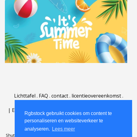
Lichttafel
.
FAQ
.
contact
.
licentieovereenkomst
.
gebruiksovereenkomst
.
over
.
|
English
|
Deutsch
|
Español
|
Polski
|
Português
|
Rgbstock gebruikt cookies om content te
Nederlands
|
personaliseren en websiteverkeer te
analyseren.
Lees meer
Shutterstock official partner of Rgbstock
Saqurai AI official partner of